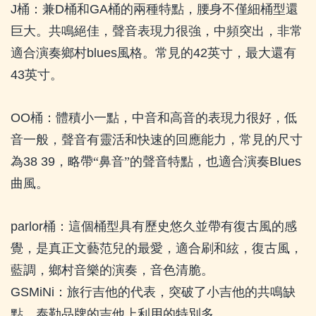
J
桶：兼
D
桶和
GA
桶的兩種特點，腰身不僅細桶型還
巨大。共鳴絕佳，聲音表現力很強，中頻突出，非常
適合演奏鄉村
blues
風格。常見的
42
英寸，最大還有
43
英寸。
OO
桶：體積小一點，中音和高音的表現力很好，低
音一般，聲音有靈活和快速的回應能力，常見的尺寸
為
38 39
，略帶“鼻音”的聲音特點，也適合演奏
Blues
曲風。
parlor
桶：這個桶型具有歷史悠久並帶有復古風的感
覺，是真正文藝范兒的最愛，適合刷和絃，復古風，
藍調，鄉村音樂的演奏，音色清脆。
GSMiNi
：旅行吉他的代表，突破了小吉他的共鳴缺
點，泰勒品牌的吉他上利用的特別多。