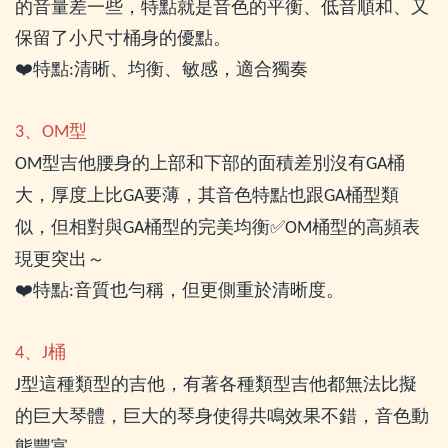
的音量差一些，特點就是音色的平衡、低音順和、又
保留了小尺寸桶身的優點。
❤
特點
清晰、均衡、敏感，適合獨奏
:
、
型
3
OM
型吉他腰身的上部和下部的面積差別沒有
桶
OM
GA
大，厚度上比
要薄，其音色特點也跟
桶型類
GA
GA
似，但相對與
桶型的完美均衡
✅
桶型的高頻表
GA
OM
現更突出～
❤
特點
音質也勻稱，但更側重於清晰度。
:
、
桶
4
J
型這種類型的吉他，有著各種類型吉他都無法比擬
J
的巨大琴體，巨大的琴身使得共鳴效果不錯，音色動
態豐富。