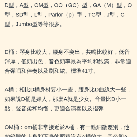
D
型，
A
型，
OM
型，
OO
（
GC
）型，
GA
（
M
）型，
O
型，
SD
型，
L
型，
Parlor
（
p
）型，
TG
型，
J
型，
C
型，
Jumbo
型等等很多。
D
桶：琴身比較大，腰身不突出，共鳴比較好，低音
渾厚，低頻出色，音色頻率最為平均和飽滿，非常適
合彈唱和伴奏以及刷和絃。標準
41
寸。
A
桶：相比
D
桶身材要小一些，腰身比
D
曲線大一些，
如果說
D
桶是婦人，那麼
A
就是少女。音量比
D
小一
點，聲音柔和均衡，更適合演奏以及指彈
OM
桶：
om
桶非常接近於
A
桶，有一點細微差別，他
的箱體的上身和下身的面積沒有
A
桶的大。音色和
A