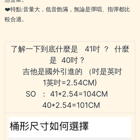
❤
特點
音量大，低音飽滿，無論是彈唱、指彈都比
:
較合適。
了解一下到底什麼是 41吋 ？ 什麼
是 40吋 ?
吉他是國外引進的 （吋是英吋
1
英吋
=2.54CM)
SO ： 41*2.54=104CM
40*2.54=101CM