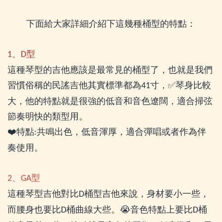
下面給大家詳細介紹下這幾種桶型的特點：
、
型
1
D
這種琴型的吉他應該是最常見的桶型了，也就是我們
習慣俗稱的民謠吉他其實標準都為
寸，
✅
琴身比較
41
大，他的特點就是很強的低音和音色遼闊，適合掃弦
節奏明快的類型用。
❤
特點
共鳴出色，低音渾厚，適合彈唱或者作為伴
:
奏使用。
、
型
2
GA
這種琴型吉他對比
桶型吉他來說，身材要小一些，
D
而腰身也要比
桶曲線大些。
😭
音色特點上要比
桶
D
D