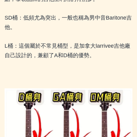
SD
桶：低頻尤為突出，一般也稱為男中音
Baritone
吉
他。
L
桶：這個屬於不常見桶型，是加拿大
larrivee
吉他廠
自己設計的，兼顧了
A
和
D
桶的優勢。