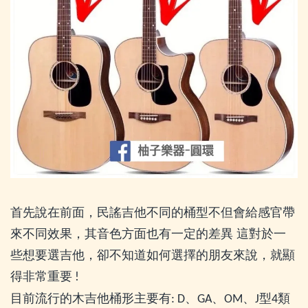
首先說在前面，民謠吉他不同的桶型不但會給感官帶
來不同效果，其音色方面也有一定的差異
這對於一
些想要選吉他，卻不知道如何選擇的朋友來說，就顯
得非常重要
!
目前流行的木吉他桶形主要有
、
、
、
型
類
: D
GA
OM
J
4