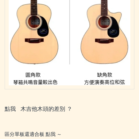
點我 木吉他木頭的差別 ？
區分單板還適合板 點我 ～