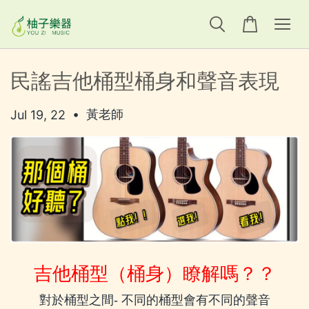
民謠吉他桶型桶身和聲音表現
•
黃老師
Jul 19, 22
吉他桶型（桶身）瞭解嗎？？
對於桶型之間
-
不同的桶型會有不同的聲音