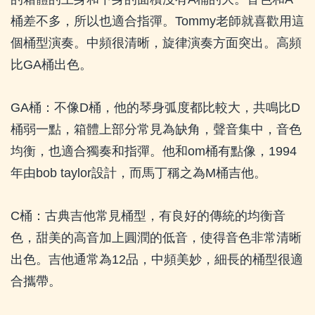
桶差不多，所以也適合指彈。
Tommy
老師就喜歡用這
個桶型演奏。中頻很清晰，旋律演奏方面突出。高頻
比
GA
桶出色。
GA
桶：不像
D
桶，他的琴身弧度都比較大，共鳴比
D
桶弱一點，箱體上部分常見為缺角，聲音集中，音色
均衡，也適合獨奏和指彈。他和
om
桶有點像，
1994
年由
bob taylor
設計，而馬丁稱之為
M
桶吉他。
C
桶：古典吉他常見桶型，有良好的傳統的均衡音
色，甜美的高音加上圓潤的低音，使得音色非常清晰
出色。吉他通常為
12
品，中頻美妙，細長的桶型很適
合攜帶。