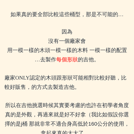
如果真的要全部比較這些桶型，那是不可能的…
因為
沒有一個廠家會
用一模一樣的木頭一模一樣的木料
一模一樣的配置
…去製作
每個形狀
的吉他。
廠家ONLY認定的木頭跟形狀可能相對比較好聽，比
較好販售，的方式去製造吉他。
所以在吉他挑選時候其實要考慮的也許在初學者角度
真的是外觀，再過來就是好不好拿（我比如假設你選
擇的是
j
桶
那就非常不適合身高低於
160
公分的使用，
拿起來真的太大了…
..