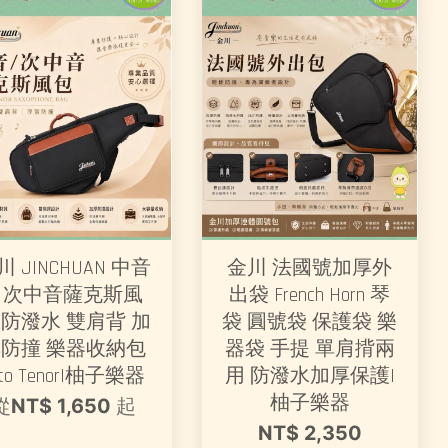
川 JINCHUAN 中音
金川 法國號加厚外
／次中音薩克斯風
出袋 French Horn 琴
 防潑水 雙肩背 加
袋 圓號袋 保護袋 樂
防撞 樂器收納包
器袋 手提 單肩揹兩
lto Tenor|柚子樂器
用 防潑水加厚保護|
柚子樂器
從
NT$ 1,650
起
NT$ 2,350