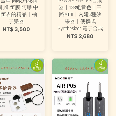
雪華 高級烙花笛
M-VAVE FM-1 FM合成
調 贈 笛膜 阿膠 中
器｜128組音色｜三
國笛界的精品｜柚
路MIDI｜內建6種效
子樂器
果器｜便攜式
Synthesizer 電子合成
NT$ 3,500
NT$ 2,680