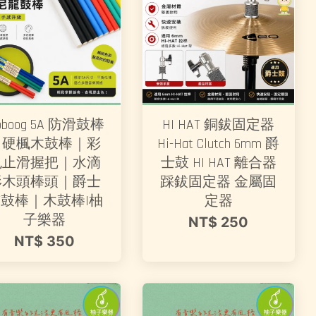
oboog 5A 防滑鼓棒
HI HAT 銅鈸固定器
｜硬楓木鼓棒｜彩
Hi-Hat Clutch 6mm 爵
色止滑握把｜水滴
士鼓 HI HAT 離合器
形木頭棒頭｜爵士
踩鈸固定器 金屬固
鼓棒｜木鼓棒|柚
定器
子樂器
NT$ 250
NT$ 350