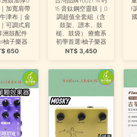
非洲鼓加厚U
台灣品牌YOUZI 14 吋
董
｜加寬肩帶
15 音鈦鋼空靈鼓｜D
F
牛津布｜金
調超值全套組（含
｜可調式肩
鼓架、譜本、鼓
非洲鼓配件
槌、鼓袋） 療癒系
be|柚子樂器
初學首選|柚子樂器
T$ 650
NT$ 3,450