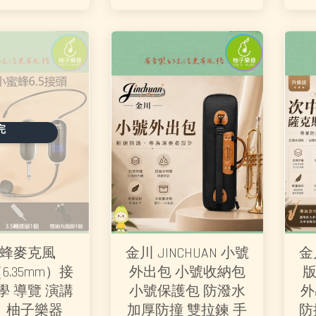
完
蜂麥克風
金川 JINCHUAN 小號
金
（6.35mm）接
外出包 小號收納包
版
學 導覽 演講
小號保護包 防潑水
外
｜柚子樂器
加厚防撞 雙拉鍊 手
防