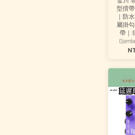
金川 
型揹帶
｜防水
屬掛勾
帶｜
Djem
N