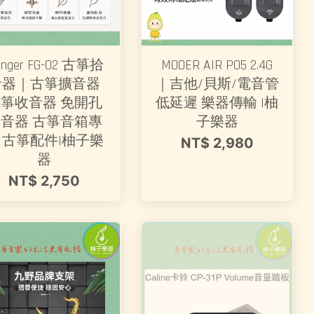
anger FG-02 古箏拾
MOOER AIR P05 2.4G
音器｜古箏擴音器
｜吉他/貝斯/電音管
箏收音器 免開孔
低延遲 樂器傳輸 |柚
音器 古箏音箱專
子樂器
 古箏配件|柚子樂
NT$ 2,980
器
NT$ 2,750