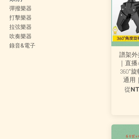
彈撥樂器
打擊樂器
拉弦樂器
吹奏樂器
錄音&電子
譜架外
｜直播
360°
通用
從
NT