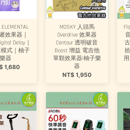
 ELEMENTAL
MOSKY 人頭馬
Fl
 延遲效果器｜
Overdrive 效果器
igital Delay｜
Centaur 透明破音
古
遲模式｜柚子
Boost 增益 電吉他
拾
樂器
單顆效果器|柚子樂
用
器
$ 1,680
NT$ 1,950