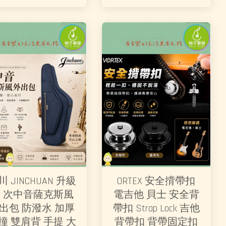
川 JINCHUAN 升級
ORTEX 安全揹帶扣
 次中音薩克斯風
電吉他 貝士 安全背
出包 防潑水 加厚
帶扣 Strap Lock 吉他
撞 雙肩背 手提 大
背帶扣 背帶固定扣