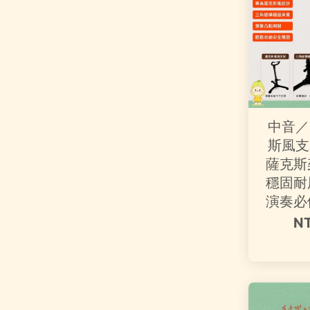
中音／
斯風支
薩克斯
穩固耐
演奏必
N