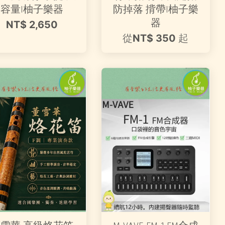
容量|柚子樂器
防掉落 揹帶|柚子樂
器
NT$ 2,650
從
NT$ 350
起