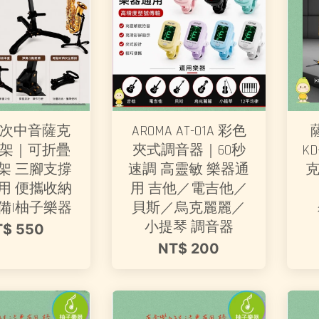
次中音薩克
AROMA AT-01A 彩色
架｜可折疊
夾式調音器｜60秒
KD
架 三腳支撐
速調 高靈敏 樂器通
克
用 便攜收納
用 吉他／電吉他／
備|柚子樂器
貝斯／烏克麗麗／
小提琴 調音器
T$ 550
NT$ 200