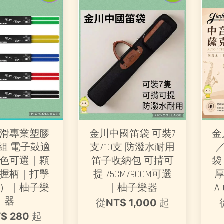
滑專業塑膠
金川中國笛袋 可裝7
金
組 電子鼓適
支/10支 防潑水耐用
色可選｜顆
笛子收納包 可揹可
袋
握柄｜打擊
提 75CM/90CM可選
厚
）｜柚子樂
｜柚子樂器
A
器
從
NT$ 1,000
起
$ 280
起