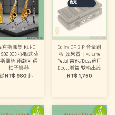
售完
薩克斯風架 KUNO
Caline CP-31P 音量踏
-902 903 移動式薩
板 效果器｜Volume
斯風架 兩款可選
Pedal 吉他/Bass適用
｜柚子樂器
Boost增益 雙輸出設
從
NT$ 980
起
NT$ 1,750