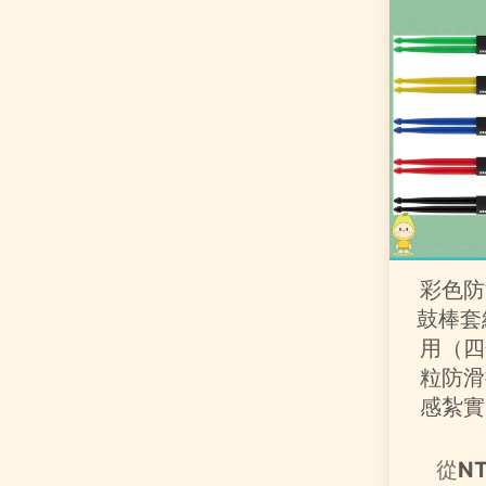
彩色防
鼓棒套
用（四
粒防滑
感紮實
從
NT