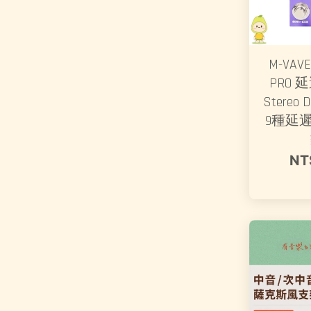
M-VAVE
PRO
Stereo D
9種延
NT