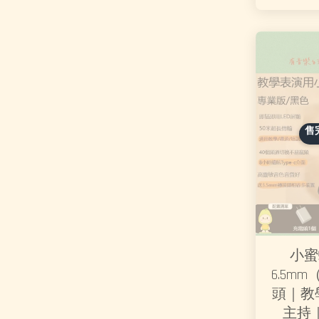
售
小蜜
6.5mm
頭｜教
主持