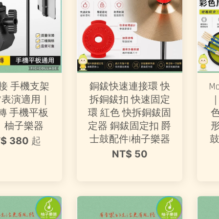
接 手機支架
銅鈸快速連接環 快
M
/表演適用｜
拆銅鈸扣 快速固定
旋轉 手機平板
環 紅色 快拆銅鈸固
｜柚子樂器
定器 銅鈸固定扣 爵
士鼓配件|柚子樂器
鼓
$ 380
起
NT$ 50