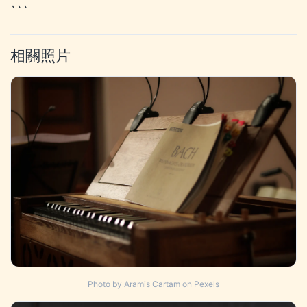
```
相關照片
Photo by Aramis Cartam on Pexels