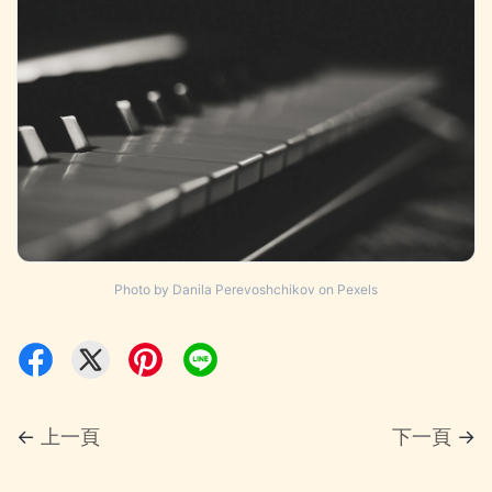
Photo by Danila Perevoshchikov on Pexels
←
上一頁
下一頁
→