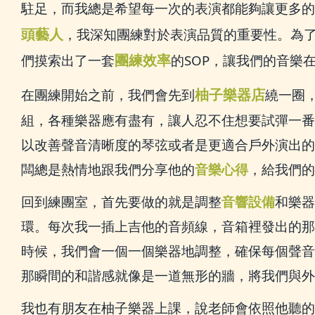
駐足，而我總是希望每一次的表演都能夠讓更多的
頭藝人
，我深知團練對於表演品質的重要性。為
團練效率
們摸索出了一套
的SOP，讓我們的音樂
柚子樂器店
在團練開始之前，我們會先到
繞一圈
組，各種樂器應有盡有，讓人忍不住想要試彈一番
以改善聲音清晰度的琴弦或者是更適合戶外演出的
闆總是熱情地跟我們分享他的
音樂心得
，給我們的
回到練團室，首先要做的就是調整
音響設備
和樂器
環。每次我一插上吉他的音頻線，音箱裡發出的那
時候，我們會一個一個樂器地調整，確保每個聲音
那瞬間的和諧感就像是一道無形的牆，將我們與外
我也有朋友在柚子樂器上課，說老師會依照他聽的