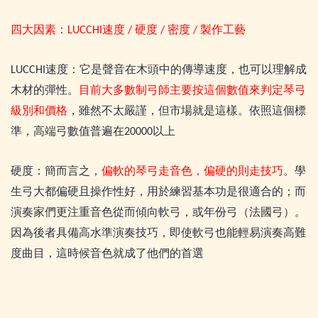
四大因素：
速度
硬度
密度
製作工藝
LUCCHI
/
/
/
速度：它是聲音在木頭中的傳導速度，也可以理解成
LUCCHI
木材的彈性。
目前大多數制弓師主要按這個數值來判定琴弓
級別和價格
，雖然不太嚴謹，但市場就是這樣。依照這個標
準，高端弓數值普遍在
以上
20000
硬度：簡而言之，
偏軟的琴弓走音色，偏硬的則走技巧
。學
生弓大都偏硬且操作性好，用於練習基本功是很適合的；而
演奏家們更注重音色從而傾向軟弓，或年份弓（法國弓）。
因為後者具備高水準演奏技巧，即使軟弓也能輕易演奏高難
度曲目，這時候音色就成了他們的首選