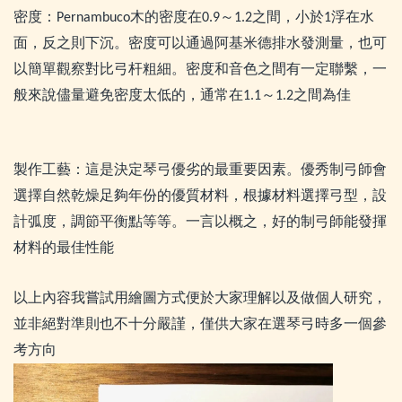
密度：
木的密度在
～
之間，小於
浮在水
Pernambuco
0.9
1.2
1
面，反之則下沉。密度可以通過阿基米德排水發測量，也可
以簡單觀察對比弓杆粗細。密度和音色之間有一定聯繫，一
般來說儘量避免密度太低的，通常在
～
之間為佳
1.1
1.2
製作工藝：這是決定琴弓優劣的最重要因素。優秀制弓師會
選擇自然乾燥足夠年份的優質材料，根據材料選擇弓型，設
計弧度，調節平衡點等等。一言以概之，好的制弓師能發揮
材料的最佳性能
以上內容我嘗試用繪圖方式便於大家理解以及做個人研究，
並非絕對準則也不十分嚴謹，僅供大家在選琴弓時多一個參
考方向