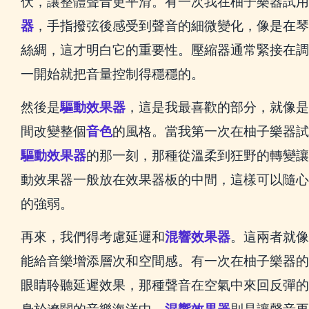
伏，讓整體聲音更平滑。有一次我在柚子樂器試用
器
，手指撥弦後感受到聲音的細微變化，像是在琴
絲綢，這才明白它的重要性。壓縮器通常緊接在調
一開始就把音量控制得穩穩的。
然後是
驅動效果器
，這是我最喜歡的部分，就像是
間改變整個
音色
的風格。當我第一次在柚子樂器
驅動效果器
的那一刻，那種從溫柔到狂野的轉變讓
動效果器一般放在效果器板的中間，這樣可以隨心
的強弱。
再來，我們得考慮延遲和
混響效果器
。這兩者就像
能給音樂增添層次和空間感。有一次在柚子樂器的
眼睛聆聽延遲效果，那種聲音在空氣中來回反彈的