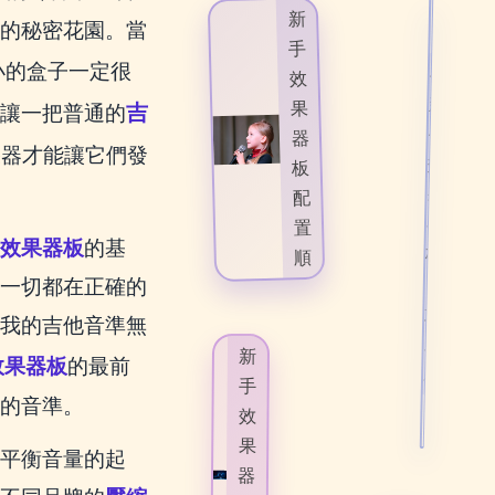
新
的秘密花園。當
手
小的盒子一定很
#
效
新
果
吉
讓一把普通的
手
器
果器才能讓它們發
效
板
果
配
器
置
效果器板
的基
板
順
配
一切都在正確的
序
置
我的吉他音準無
#
順
新
效果器板
的最前
序
手
的音準。
#
效
新
果
平衡音量的起
手
器