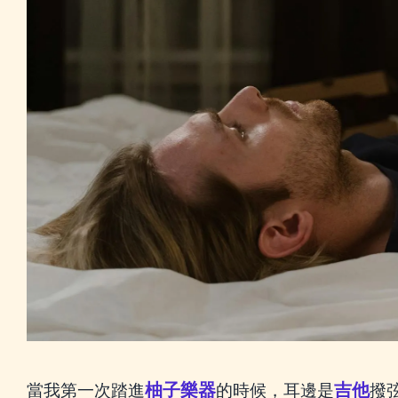
柚子樂器
吉他
當我第一次踏進
的時候，耳邊是
撥