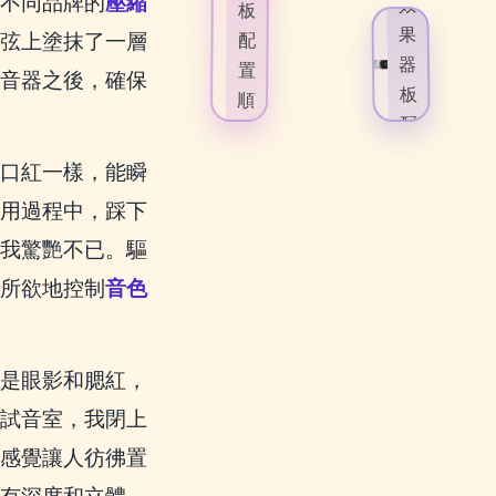
不同品牌的
壓縮
效
板
果
弦上塗抹了一層
配
器
置
音器之後，確保
板
順
配
序
置
口紅一樣，能瞬
順
試用過程中，踩下
序
我驚艷不已。驅
所欲地控制
音色
是眼影和腮紅，
試音室，我閉上
感覺讓人彷彿置