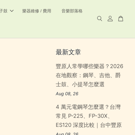
電子鼓
樂器維修 / 費用
音樂部落格
最新文章
豐原人常學哪些樂器？2026
在地觀察：鋼琴、吉他、爵
士鼓、小提琴怎麼選
Aug 08, 26
4 萬元電鋼琴怎麼選？台灣
常見 P-225、FP-30X、
ES120 深度比較｜台中豐原
Aug 08, 26