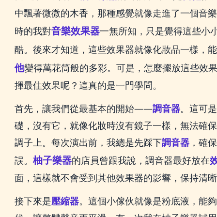
中飄著微微的木香，那種感覺就像走進了一個音樂
音樂效果器
時的我對
一無所知，只是覺得這些小
酷。後來才知道，這些效果器就像化妝品一樣，能
他
變得萬花筒般的多彩。可是，怎麼擺放這些效
揮最佳效果呢？這真的是一門學問。
首先，讓我們從最基本的開始——
調音器
。這可是
礎，沒有它，就像化妝時沒有鏡子一樣，無法確保
調子上。每次演出前，我總是先踩下
調音器
，確保
柚子樂器
誤。
的店員曾跟我說，調音器最好放在
面，這樣就不會受到其他效果器的影響，保持清晰
接下來是
壓縮器
。這個小傢伙就像是粉底液，能夠