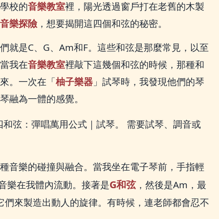
學校的
音樂教室
裡，陽光透過窗戶打在老舊的木製
音樂探險
，想要揭開這四個和弦的秘密。
們就是C、G、Am和F。這些和弦是那麼常見，以至
當我在
音樂教室
裡敲下這幾個和弦的時候，那種和
來。一次在「
柚子樂器
」試琴時，我發現他們的琴
琴融為一體的感覺。
四和弦：彈唱萬用公式｜試琴。 需要試琴、調音或
種音樂的碰撞與融合。當我坐在電子琴前，手指輕
G和弦
音樂在我體內流動。接著是
，然後是Am，最
它們來製造出動人的旋律。有時候，連老師都會忍不