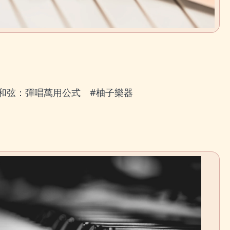
和弦：彈唱萬用公式 #柚子樂器