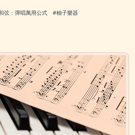
和弦：彈唱萬用公式 #柚子樂器