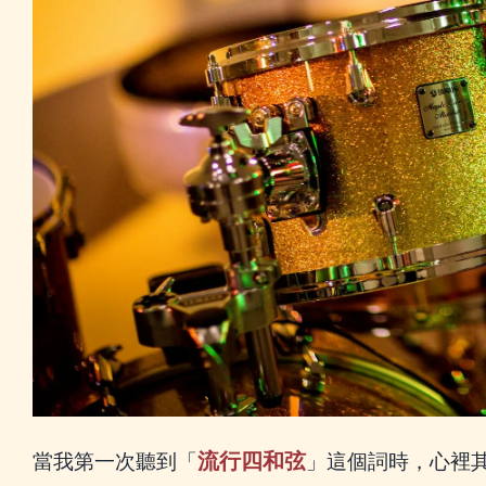
流行四和弦
當我第一次聽到「
」這個詞時，心裡