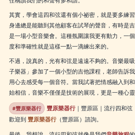
住稱讚我們的和聲有多和諧。
其實，學會這四和弦還有個小祕密，就是要多練習
身邊總是能聽到其他顧客在試琴的聲音，有時是吉
是一場小型音樂會。這種氛圍讓我更有動力，一個
度和準確性就是這樣一點一滴練出來的。
不過，說真的，光有和弦是遠遠不夠的。音樂最吸
子樂器」參加了一個小型的吉他課程，老師告訴我
用心去感受每一個音符。當我試著把情感融入到和
始相信，音樂不僅僅是技術的展現，更是一種心靈
豐原樂器行
｜豐原區｜流行四和弦
#豐原樂器行
歡迎到
豐原樂器行
（豐原區）諮詢。
最後，我想說，流行四和弦就像是我們
音樂旅程
的