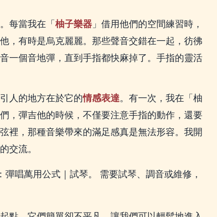
。每當我在「
柚子樂器
」借用他們的空間練習時，
他，有時是烏克麗麗。那些聲音交錯在一起，彷彿
音一個音地彈，直到手指都快麻掉了。手指的靈活
引人的地方在於它的
情感表達
。有一次，我在「柚
們，彈吉他的時候，不僅要注意手指的動作，還要
弦裡，那種音樂帶來的滿足感真是無法形容。我開
的交流。
：彈唱萬用公式｜試琴。 需要試琴、調音或維修，
起點。它們簡單卻不平凡，讓我們可以輕鬆地進入