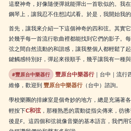
這麼神奇，好像隨便彈就能彈出一首歌似的。我在
鋼琴上，讓我忍不住想試試看。於是，我開始我的
首先，讓我來介紹一下這個神奇的四和弦。其實它
於幾乎每一首流行歌曲裡都能找到它們的影子。每
弦之間自然流動的和諧感，讓我整個人都輕鬆了起
鍵觸感特別好，彈起來很順手，幾乎讓我有一種與
豐原台中樂器行
｜台中｜流行
#豐原台中樂器行
維修，歡迎到
豐原台中樂器行
（台中）諮詢。
學校樂團的排練室是個奇妙的地方，總是充滿著各
C和弦
輕按下
，那種熟悉的震動從指尖傳來，彷彿
後是F。這四個和弦就像音樂的基本語言，我們用