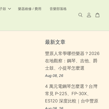
電子鼓
樂器維修 / 費用
音樂部落格
最新文章
豐原人常學哪些樂器？2026
在地觀察：鋼琴、吉他、爵
士鼓、小提琴怎麼選
Aug 08, 26
4 萬元電鋼琴怎麼選？台灣
常見 P-225、FP-30X、
ES120 深度比較｜台中豐原
Aug 08, 26