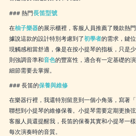
長笛型號
### 熱門
在
柚子樂器
的展示櫃裡，客服人員推薦了幾款熱門
據說這款的設計特別考慮到了
初學者
的需求，鍵位
現觸感相當舒適，像是在按小提琴的指板，只是少
則強調音準和
音色
的豐富性，適合有一定基礎的演
細節需要去掌握。
### 長笛的
保養與維修
在樂器行裡，我還特別留意到一個小角落，寫著「
聯想到小提琴的維修保養。小提琴需要定期更換弦
客服人員還提醒我，長笛的保養其實和小提琴一樣
每次演奏時的音質。