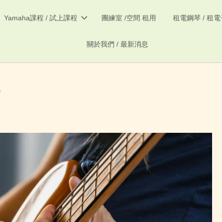
Yamaha課程 / 試上課程
團練室 /空間 租用
租電鋼琴 / 租
關於我們 / 最新消息
號