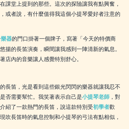
在課堂上提到的那些。這次的探險讓我有點興奮，
，或者說，有什麼值得我這個小提琴愛好者注意的
子樂器
的門口掛著一個牌子，寫著「今天的特價商
悠揚的長笛演奏，瞬間讓我感到一陣清新的氣息。
著店內的音樂讓人感覺特別舒心。
的長笛，光是看到這些銀光閃閃的樂器就讓我忍不
是否需要幫忙。我笑著表示自己是
小提琴老師
，對
介紹了一款熱門的長笛，說這款特別受
初學者
歡
現吹長笛時的氣息控制和小提琴的弓法有點相似，