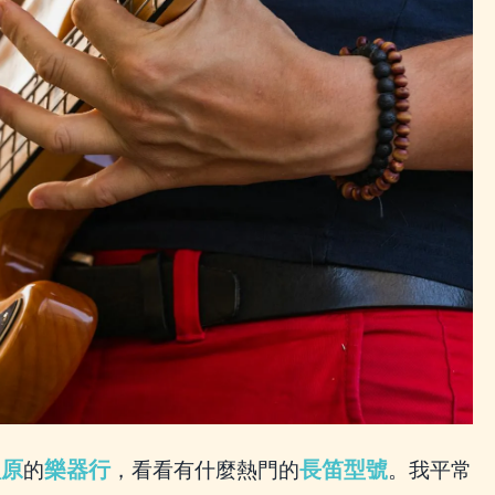
豐原
樂器行
長笛型號
的
，看看有什麼熱門的
。我平常