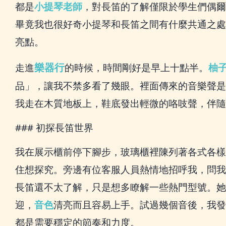
都是
小提琴老師
，對長笛的了解僅限於學生們偶爾
畢竟我也很好奇小提琴和長笛之間有什麼共通之處
亮點。
樂器行
走進
的時候，時間剛好是早上十點半。
柚
品」，讓我不禁多看了幾眼。裡面傳來的音樂聲是
我走在木質地板上，鞋底發出輕微的咯吱聲，伴隨
### 初探長笛世界
我在展示櫃前停下腳步，玻璃櫃裡陳列著各式各樣
住想探究。旁邊有位客服人員熱情地招呼我，問我
長笛還不太了解，只是想多瞭解一些熱門型號。她
迎，
音色
清亮而且容易上手。試過幾個音後，我發
都是需要穩定的節奏和力度。