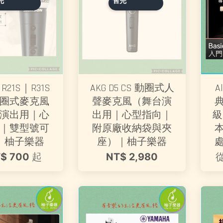
完
售完
 R21S｜R31S
AKG D5 CS 動圈式人
A
圈式麥克風
聲麥克風（舞台演
演出用｜心
出用｜心型指向｜
級
｜雙型號可
附原廠收納袋與夾
｜柚子樂器
座）｜柚子樂器
$ 700
起
NT$ 2,980