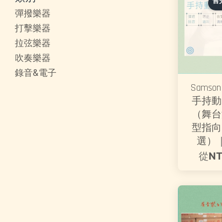
售
彈撥樂器
打擊樂器
拉弦樂器
吹奏樂器
錄音&電子
Samson
手持動
（舞台
型指向
選）
從
NT