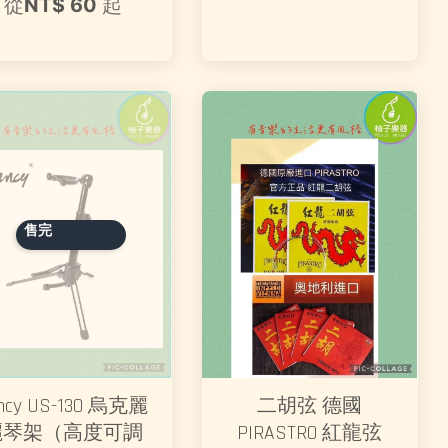
從
NT$ 60
起
售完
ncy US-130 烏克麗
二胡弦 德國
麗琴架（高度可調
PIRASTRO 紅龍弦