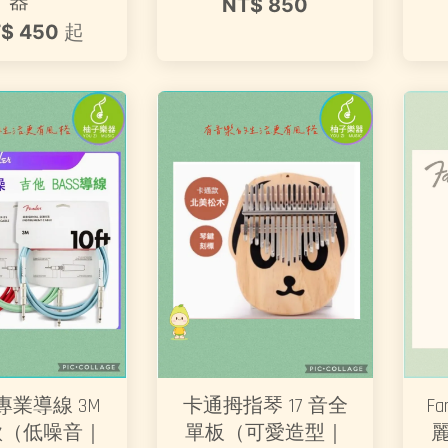
器
NT$ 850
$ 450
起
r 專業導線 3M
卡通拇指琴 17 音全
Fa
多款（低噪音｜
單板（可愛造型｜