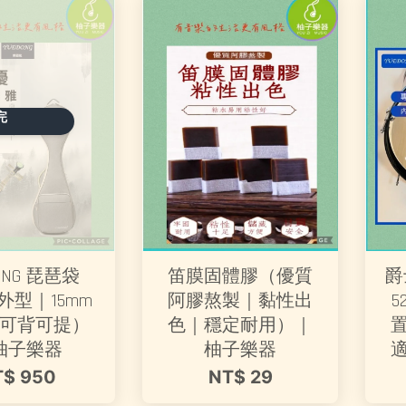
完
ONG 琵琶袋
笛膜固體膠（優質
爵
外型｜15mm
阿膠熬製｜黏性出
可背可提）
色｜穩定耐用）｜
柚子樂器
柚子樂器
T$ 950
NT$ 29