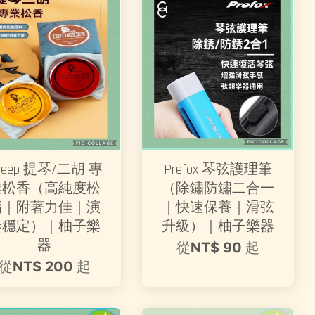
heep 提琴/二胡 專
Prefox 琴弦護理筆
業松香（高純度松
（除鏽防鏽二合一
脂｜附著力佳｜演
｜快速保養｜滑弦
奏穩定）｜柚子樂
升級）｜柚子樂器
器
從
NT$ 90
起
從
NT$ 200
起