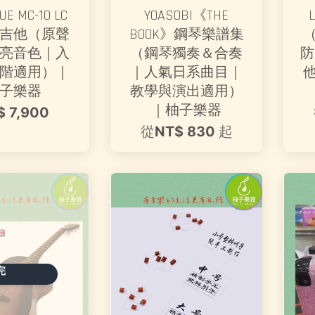
E MC-10 LC
YOASOBI《THE
吉他（原聲
BOOK》鋼琴樂譜集
亮音色｜入
（鋼琴獨奏＆合奏
防
階適用）｜
｜人氣日系曲目｜
子樂器
教學與演出適用）
｜柚子樂器
$ 7,900
從
NT$ 830
起
完