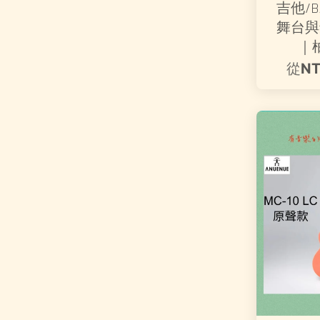
吉他/B
舞台與
｜
從
NT