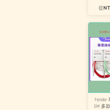
從
NT
Fende
5M 