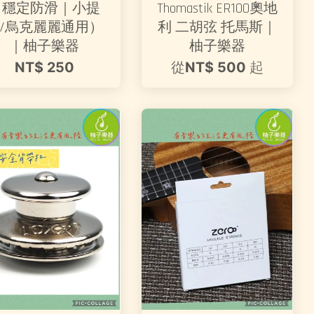
｜穩定防滑｜小提
Thomastik ER100奧地
/烏克麗麗通用）
利 二胡弦 托馬斯｜
｜柚子樂器
柚子樂器
NT$ 250
從
NT$ 500
起