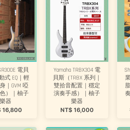
 SR300E 電貝
Yamaha TRBX304 電
S
動式 EQ｜輕
貝斯（TRBX 系列｜
身｜GVM 啞
雙拾音配置｜穩定
色）｜柚子
演奏手感）｜柚子
樂器
樂器
 16,800
NT$ 16,000