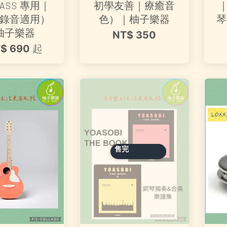
ASS 專用｜
初學友善｜療癒音
錄音適用）
色）｜柚子樂器
琴
柚子樂器
NT$ 350
$ 690
起
售完