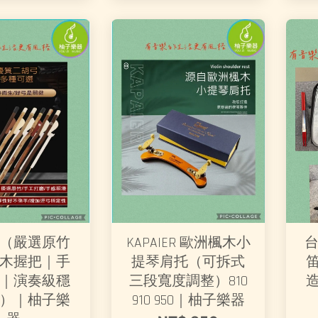
（嚴選原竹
KAPAIER 歐洲楓木小
台
木握把｜手
提琴肩托（可拆式
｜演奏級穩
三段寬度調整）810
）｜柚子樂
910 950｜柚子樂器