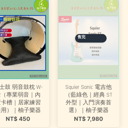
售完
士鼓 弱音鼓枕 W-
Squier Sonic 電吉他
52（專業弱音｜內
（藍綠色｜經典 ST
置卡槽｜居家練習
外型｜入門演奏首
適用）｜柚子樂器
選）｜柚子樂器
NT$ 450
NT$ 7,980