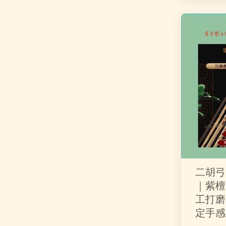
二胡弓
｜紫檀
工打磨
定手感