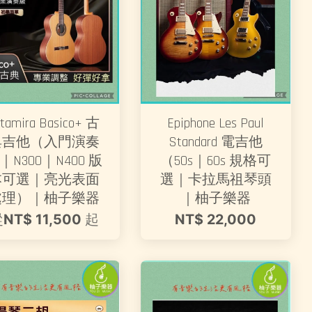
ltamira Basico+ 古
Epiphone Les Paul
典吉他（入門演奏
Standard 電吉他
｜N300｜N400 版
（50s｜60s 規格可
本可選｜亮光表面
選｜卡拉馬祖琴頭
處理）｜柚子樂器
｜柚子樂器
從
NT$ 11,500
起
NT$ 22,000