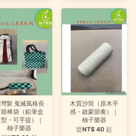
灣製 鬼滅風格長
木質沙筒（原木手
笛鼓棒袋（鉛筆盒
感・啟蒙節奏）｜
造型・可手提）｜
柚子樂器
柚子樂器
從
NT$ 40
起