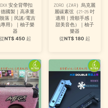
LOXX 安全背帶扣
ZORO（ZAR）烏克麗
（德國製｜高承重
麗碳素弦（21–26 吋
脫落｜民謠/電吉
適用｜滑順手感｜
他專用）｜柚子樂
甜美音色）｜柚子
器
樂器
從
NT$ 450
起
從
NT$ 180
起