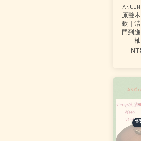
ANUENU
原聲木
款｜清
門到進
柚
NT
售