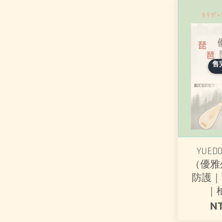
售
YUED
（優雅
防護｜
｜
N