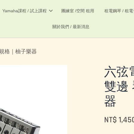
Yamaha課程 / 試上課程
團練室 /空間 租用
租電鋼琴 / 租
關於我們 / 最新消息
兩種規格｜柚子樂器
六弦電
雙邊
器
NT$ 1,45