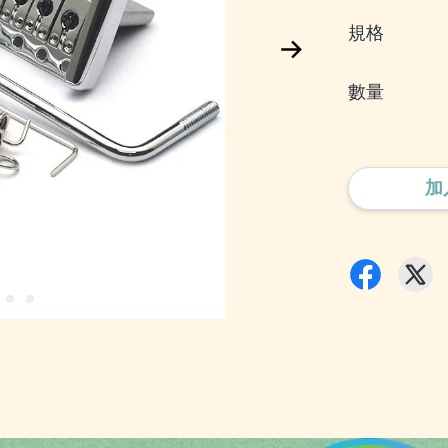
規格
數量
加