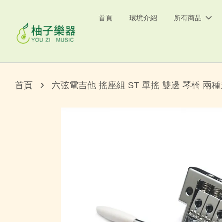
首頁
環境介紹
所有商品
›
首頁
六弦電吉他 搖座組 ST 單搖 雙邊 琴橋 