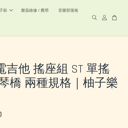
電子鼓
樂器維修 / 費用
音樂部落格
吉他 搖座組 ST 單搖
 琴橋 兩種規格｜柚子樂
0