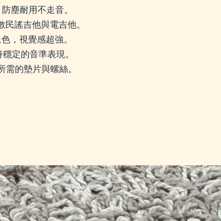
，防塵耐用不走音。
合多數民謠吉他與電吉他。
退色，視覺感超強。
持穩定的音準表現。
安裝所需的墊片與螺絲。