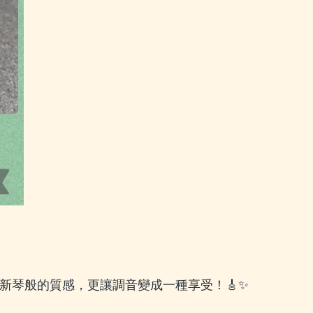
新琴般的質感，更讓調音變成一種享受！🎸✨