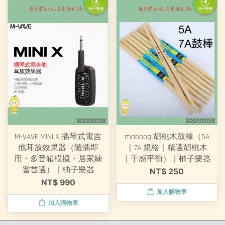
M-VAVE MINI X 插琴式電吉
moboog 胡桃木鼓棒（5A
他耳放效果器（隨插即
｜7A 規格｜精選胡桃木
用・多音箱模擬・居家練
｜手感平衡）｜柚子樂器
習首選）｜柚子樂器
NT$ 250
NT$ 990
加入購物車
加入購物車