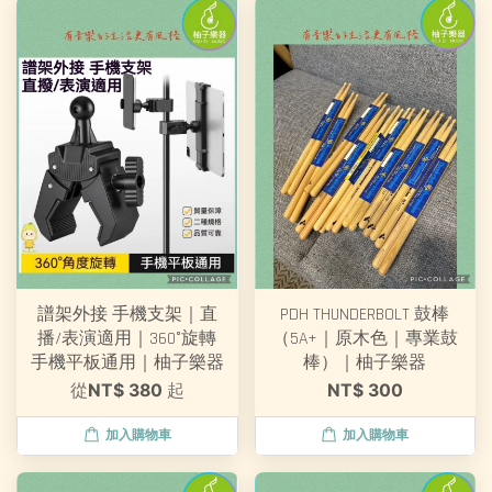
譜架外接 手機支架｜直
PDH THUNDERBOLT 鼓棒
播/表演適用｜360°旋轉
（5A+｜原木色｜專業鼓
手機平板通用｜柚子樂器
棒）｜柚子樂器
從
NT$ 380
起
NT$ 300
加入購物車
加入購物車