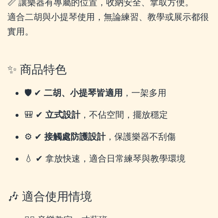
📏 讓樂器有專屬的位置，收納安全、拿取方便。
適合二胡與小提琴使用，無論練習、教學或展示都很
實用。
✨ 商品特色
🛡️ ✔
二胡、小提琴皆適用
，一架多用
🎒 ✔
立式設計
，不佔空間，擺放穩定
⚙️ ✔
接觸處防護設計
，保護樂器不刮傷
💧 ✔ 拿放快速，適合日常練琴與教學環境
🎶 適合使用情境