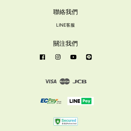
聯絡我們
LINE客服
關注我們
Facebook
Instagram
YouTube
Line
Visa
Master
JCB