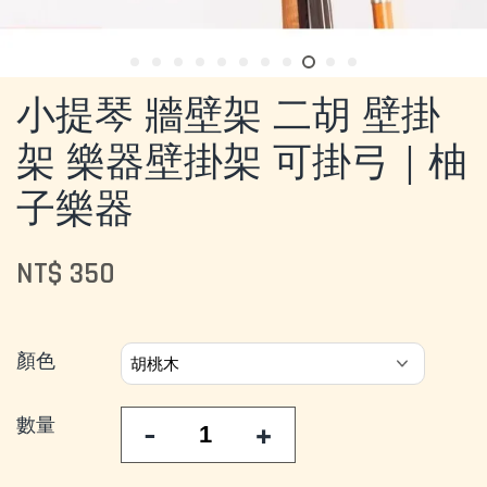
小提琴 牆壁架 二胡 壁掛
架 樂器壁掛架 可掛弓｜柚
子樂器
NT$ 350
顏色
數量
-
+