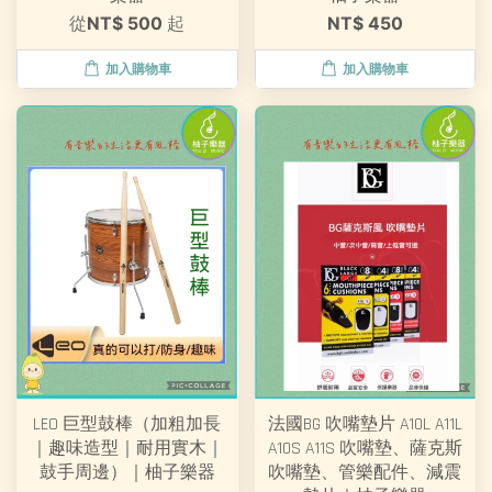
從
NT$ 500
起
NT$ 450
加入購物車
加入購物車
LEO 巨型鼓棒（加粗加長
法國BG 吹嘴墊片 A10L A11L
｜趣味造型｜耐用實木｜
A10S A11S 吹嘴墊、薩克斯
鼓手周邊）｜柚子樂器
吹嘴墊、管樂配件、減震