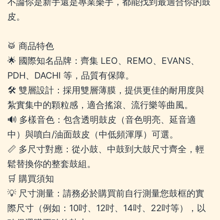
不論你是新手還是專業樂手，都能找到最適合你的鼓
皮。
🥁 商品特色
🌟 國際知名品牌：齊集 LEO、REMO、EVANS、
PDH、DACHI 等，品質有保障。
🛠️ 雙層設計：採用雙層薄膜，提供更佳的耐用度與
紮實集中的顆粒感，適合搖滾、流行樂等曲風。
🔊 多樣音色：包含透明鼓皮（音色明亮、延音適
中）與噴白/油面鼓皮（中低頻渾厚）可選。
📏 多尺寸對應：從小鼓、中鼓到大鼓尺寸齊全，輕
鬆替換你的整套鼓組。
🛒 購買須知
💡 尺寸測量：請務必於購買前自行測量您鼓框的實
際尺寸（例如：10吋、12吋、14吋、22吋等），以