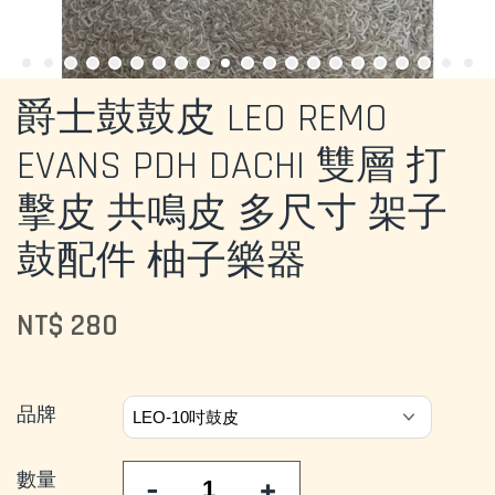
爵士鼓鼓皮 LEO REMO
EVANS PDH DACHI 雙層 打
擊皮 共鳴皮 多尺寸 架子
鼓配件 柚子樂器
NT$ 280
品牌
數量
-
+