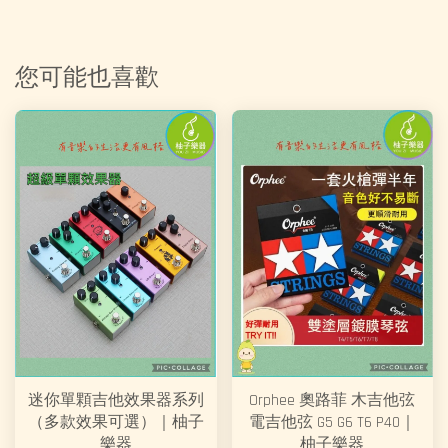
您可能也喜歡
迷你單顆吉他效果器系列
Orphee 奧路菲 木吉他弦
（多款效果可選）｜柚子
電吉他弦 G5 G6 T6 P40｜
樂器
柚子樂器