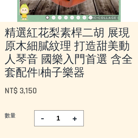
精選紅花梨素桿二胡 展現
原木細膩紋理 打造甜美動
人琴音 國樂入門首選 含全
套配件|柚子樂器
NT$ 3,150
數量
-
+