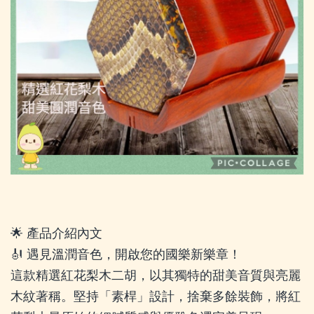
🌟 產品介紹內文
🎻 遇見溫潤音色，開啟您的國樂新樂章！
這款精選紅花梨木二胡，以其獨特的甜美音質與亮麗
木紋著稱。堅持「素桿」設計，捨棄多餘裝飾，將紅