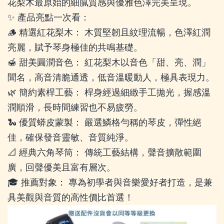
花梨木最原始的細膩質感與優雅色澤完美呈現。
✨ 產品亮點一次看：
🪵 精選紅花梨木： 木質堅韌且紋理流暢，色澤紅潤
亮麗，賦予琴身極佳的共鳴基礎。
🍯 甜美圓潤音色： 紅花梨木以音色「甜、亮、潤」
聞名，高音清脆通透，低音溫暖動人，極具表現力。
🌿 簡約素桿工藝： 桿身經過細緻手工拋光，握感溫
潤順滑，長時間練習也不易疲勞。
🐍 優質蟒皮蒙製： 嚴選鱗格勻稱的琴皮，彈性絕
佳，確保發音靈敏、音質純淨。
📐 經典六角琴筒： 傳統工藝結構，聲音擴散範圍
廣，回聲優美且富有層次。
🎓 推薦對象： 專為初學者與音樂愛好者打造，是兼
具美觀與音質的高性價比首選！