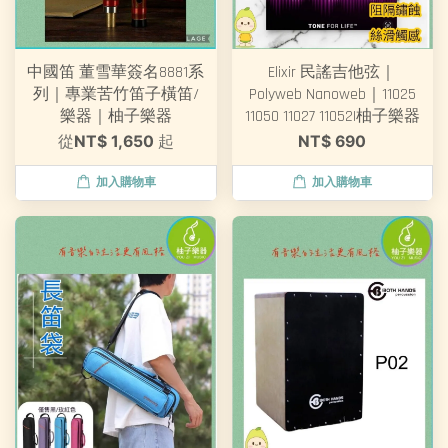
中國笛 董雪華簽名8881系
Elixir 民謠吉他弦｜
列｜專業苦竹笛子橫笛/
Polyweb Nanoweb｜11025
樂器｜柚子樂器
11050 11027 11052|柚子樂器
從
NT$ 1,650
起
NT$ 690
加入購物車
加入購物車