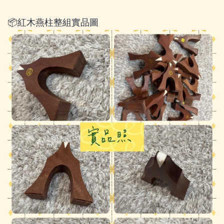
📦紅木燕柱整組實品圖