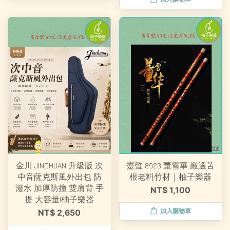
金川 JINCHUAN 升級版 次
靈聲 8923 董雪華 嚴選苦
中音薩克斯風外出包 防
根老料竹材｜柚子樂器
潑水 加厚防撞 雙肩背 手
NT$ 1,100
提 大容量|柚子樂器
加入購物車
NT$ 2,650