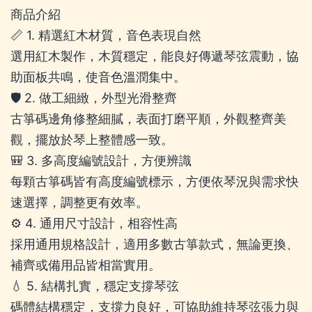
商品介紹
📏 1. 精選紅木材質，音色表現自然
選用紅木製作，木質穩定，能良好傳遞琴弦震動，協
助面板共鳴，使音色溫潤集中。
🛡️ 2. 做工細緻，外型光滑整齊
古箏碼邊角修整細膩，表面打磨平順，外觀整齊美
觀，擺放於琴上整體感一致。
🎒 3. 多高度編號設計，方便辨識
每顆古箏碼皆有高度編號標示，方便依琴況與需求快
速選擇，調整更有效率。
⚙️ 4. 通用尺寸設計，相容性高
採用通用規格設計，適用多數古箏款式，無論更換、
補齊或備用品皆相當實用。
💧 5. 結構扎實，穩定支撐琴弦
碼體結構穩定，支撐力良好，可協助維持琴弦張力與