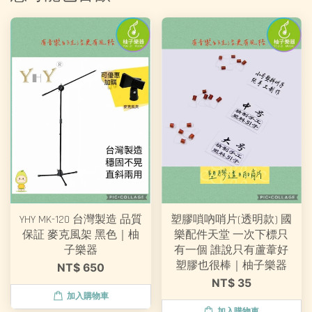
YHY MK-120 台灣製造 品質
塑膠嗩吶哨片(透明款) 國
保証 麥克風架 黑色｜柚
樂配件天堂 一次下標只
子樂器
有一個 誰說只有蘆葦好
塑膠也很棒｜柚子樂器
NT$ 650
NT$ 35
加入購物車
加入購物車