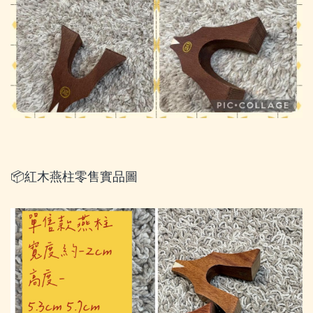
📦紅木燕柱零售實品圖