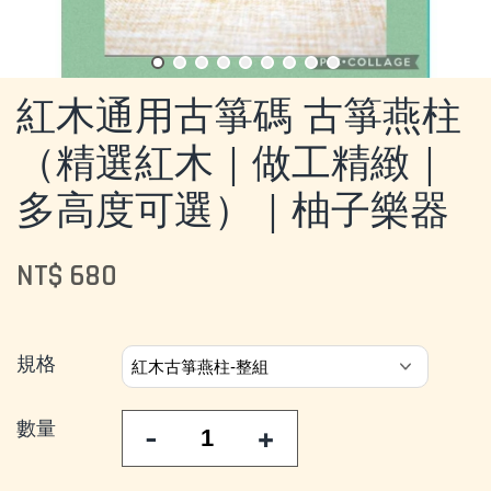
紅木通用古箏碼 古箏燕柱
（精選紅木｜做工精緻｜
多高度可選）｜柚子樂器
NT$ 680
規格
數量
-
+