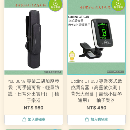
YUE DONG 專業二胡加厚琴
Cadine CT-03B 專業夾式數
袋（可手提可背・輕量防
位調音器（高靈敏偵測｜
護・日常外出實用）｜柚
背光大螢幕｜吉他小提琴
子樂器
通用）｜柚子樂器
NT$ 980
NT$ 450
加入購物車
加入購物車