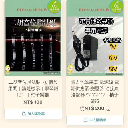
二胡音位指法貼（6 個常
電吉他效果器 電源線 電
用調｜清楚標示｜學習輔
源供應器 變壓器 連接線
助）｜柚子樂器
適配器 9V 12V 18V｜柚子
樂器
NT$ 100
從
NT$ 200
起
加入購物車
加入購物車