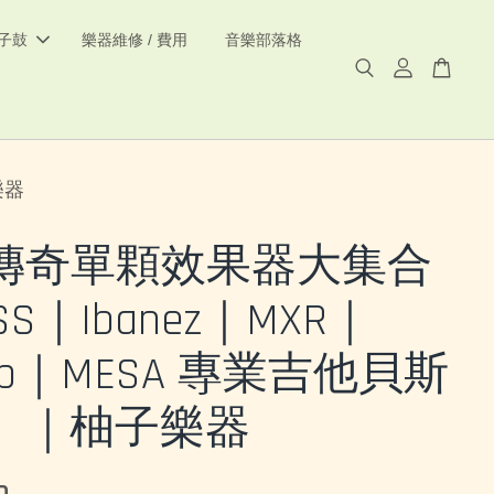
電子鼓
樂器維修 / 費用
音樂部落格
樂器
傳奇單顆效果器大集合
SS｜Ibanez｜MXR｜
lop｜MESA 專業吉他貝斯
）｜柚子樂器