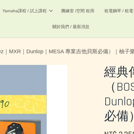
Yamaha課程 / 試上課程
團練室 /空間 租用
租電鋼琴 / 租
關於我們 / 最新消息
z｜MXR｜Dunlop｜MESA 專業吉他貝斯必備）｜柚子
經典
（BO
Dun
必備