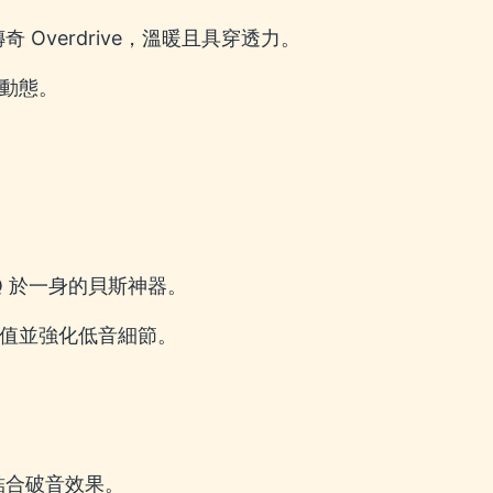
顆的傳奇 Overdrive，溫暖且具穿透力。
音動態。
音與 EQ 於一身的貝斯神器。
除音量峰值並強化低音細節。
八度音結合破音效果。