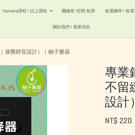
Yamaha課程 / 試上課程
團練室 /空間 租用
租電鋼琴 / 租
關於我們 / 最新消息
｜液壓靜音設計）｜柚子樂器
專業
不留
設計
NT$ 220