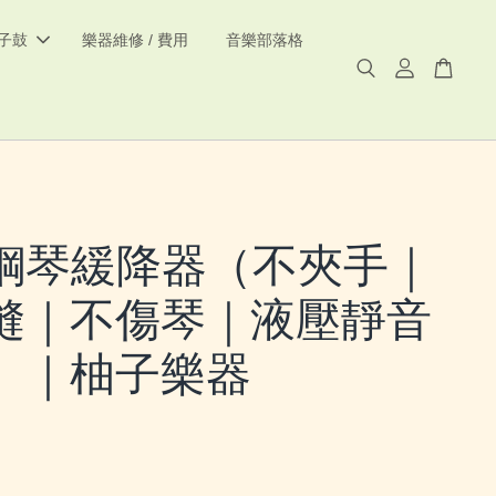
電子鼓
樂器維修 / 費用
音樂部落格
鋼琴緩降器（不夾手｜
縫｜不傷琴｜液壓靜音
）｜柚子樂器