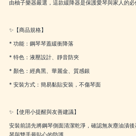
由柚子樂器嚴選，這款緩降器是保護愛琴與家人的必
✨【商品規格】
* 功能：鋼琴琴蓋緩衝降落
* 特色：液壓設計、靜音防夾
* 顏色：經典黑、華麗金、質感銀
* 安裝方式：簡易黏貼安裝，不傷琴面
✨【使用小提醒與友善建議】
安裝前請先將鋼琴側面清潔乾淨，確認無灰塵油漬後
琴與雙手最貼心的防護。