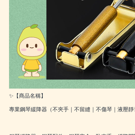
✨【商品名稱】
專業鋼琴緩降器（不夾手｜不留縫｜不傷琴｜液壓靜