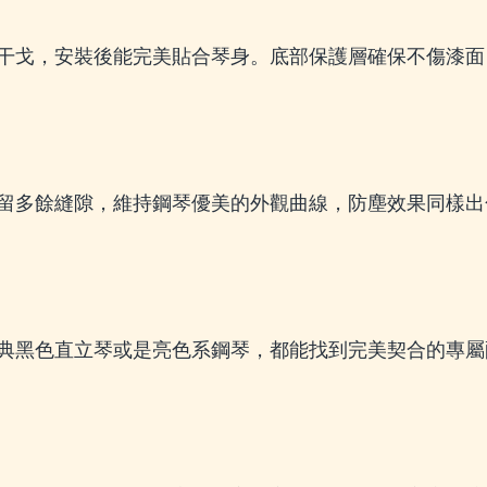
干戈，安裝後能完美貼合琴身。底部保護層確保不傷漆面
留多餘縫隙，維持鋼琴優美的外觀曲線，防塵效果同樣出
典黑色直立琴或是亮色系鋼琴，都能找到完美契合的專屬