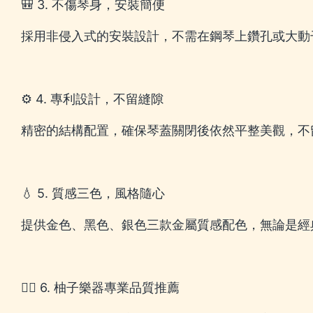
🎒 3. 不傷琴身，安裝簡便
採用非侵入式的安裝設計，不需在鋼琴上鑽孔或大動
⚙️ 4. 專利設計，不留縫隙
精密的結構配置，確保琴蓋關閉後依然平整美觀，不
💧 5. 質感三色，風格隨心
提供金色、黑色、銀色三款金屬質感配色，無論是經
🚶‍♂️ 6. 柚子樂器專業品質推薦