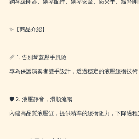
鋼琴緩降器、鋼琴配件、鋼琴安全、防夾手、緩降開
✨【商品介紹】
📏 1. 告別琴蓋壓手風險
專為保護演奏者雙手設計，透過穩定的液壓緩衝技術
🛡️ 2. 液壓靜音，滑順流暢
內建高品質液壓缸，提供精準的緩衝阻力，下降過程