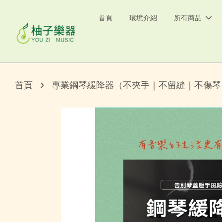
首頁
環境介紹
所有商品
›
首頁
專業鋼琴緩降器（不夾手｜不留縫｜不傷琴