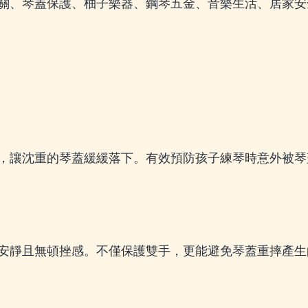
關、琴蓋保護、柚子樂器、鋼琴五金、音樂生活、居家安
，讓沈重的琴蓋緩緩落下。有效預防孩子練琴時意外被琴
安靜且無頓挫感。不僅保護雙手，更能避免琴蓋重摔產生