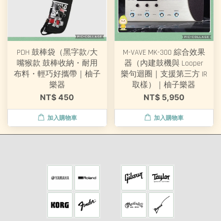
PDH 鼓棒袋（黑字款/大
M-VAVE MK-300 綜合效果
嘴猴款 鼓棒收納・耐用
器（內建鼓機與 Looper
布料・輕巧好攜帶｜柚子
樂句迴圈｜支援第三方 IR
樂器
取樣）｜柚子樂器
NT$ 450
NT$ 5,950
加入購物車
加入購物車