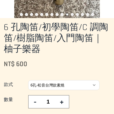
6 孔陶笛/初學陶笛/C 調陶
笛/樹脂陶笛/入門陶笛｜
柚子樂器
NT$ 600
款式
數量
-
+