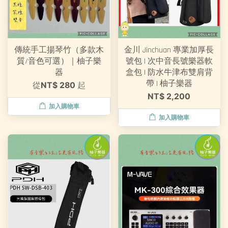
傳統手工揚琴竹（多款木
金川 Jinchuan 專業加厚長
質/音色可選）｜柚子樂
號包 | 次中音長號樂器軟
器
盒包 | 防水牛津布雙肩背
帶 | 柚子樂器
從
NT$ 280
起
NT$ 2,200
加入購物車
加入購物車