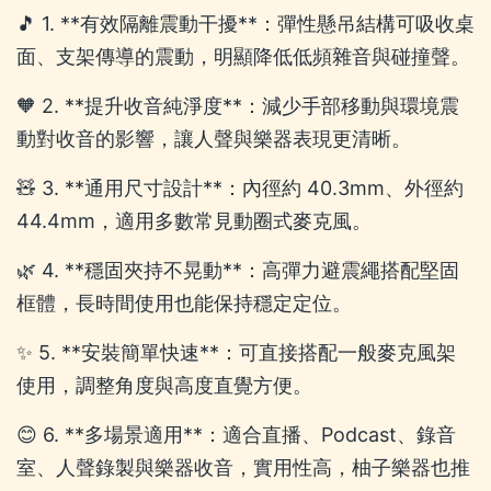
🎵 1. **有效隔離震動干擾**：彈性懸吊結構可吸收桌
面、支架傳導的震動，明顯降低低頻雜音與碰撞聲。
🧡 2. **提升收音純淨度**：減少手部移動與環境震
動對收音的影響，讓人聲與樂器表現更清晰。
🧸 3. **通用尺寸設計**：內徑約 40.3mm、外徑約
44.4mm，適用多數常見動圈式麥克風。
🌿 4. **穩固夾持不晃動**：高彈力避震繩搭配堅固
框體，長時間使用也能保持穩定定位。
✨ 5. **安裝簡單快速**：可直接搭配一般麥克風架
使用，調整角度與高度直覺方便。
😊 6. **多場景適用**：適合直播、Podcast、錄音
室、人聲錄製與樂器收音，實用性高，柚子樂器也推