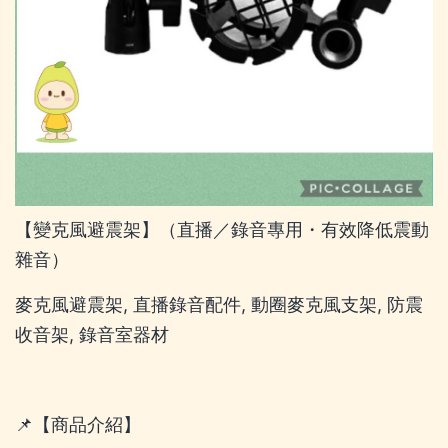
【變克風避震架】（直播／錄音專用・有效降低震動
雜音）
麥克風避震架, 直播錄音配件, 動圈麥克風支架, 防震
收音架, 錄音室器材
📌【商品介紹】