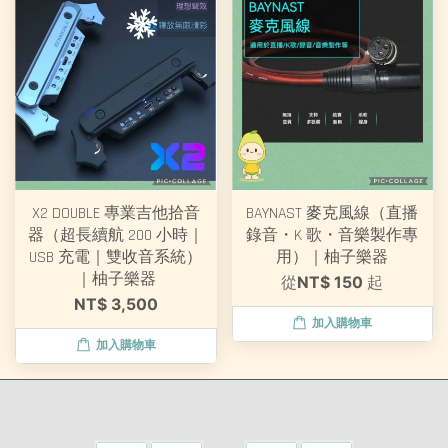
X2 DOUBLE 專業吉他拾音
BAYNAST 麥克風線（直播
器（超長續航 200 小時｜
錄音・K 歌・音樂製作專
USB 充電｜雙收音系統）
用）｜柚子樂器
｜柚子樂器
從
NT$ 150
起
NT$ 3,500
加入購物車
加入購物車