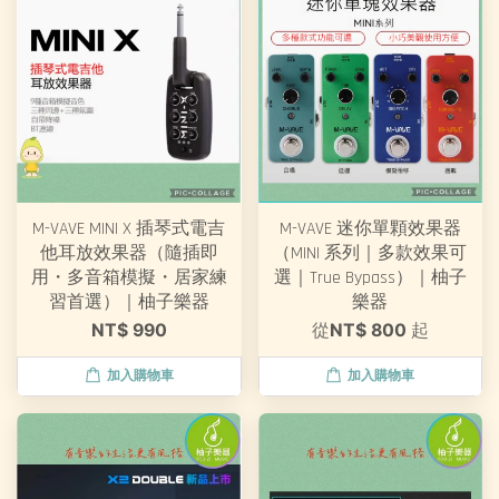
M-VAVE MINI X 插琴式電吉
M-VAVE 迷你單顆效果器
他耳放效果器（隨插即
（MINI 系列｜多款效果可
用・多音箱模擬・居家練
選｜True Bypass）｜柚子
習首選）｜柚子樂器
樂器
NT$ 990
從
NT$ 800
起
加入購物車
加入購物車