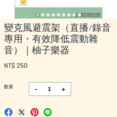
變克風避震架（直播/錄音
專用・有效降低震動雜
音）｜柚子樂器
NT$ 250
數量
-
+