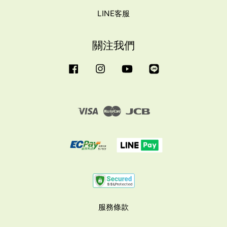
LINE客服
關注我們
Facebook
Instagram
YouTube
Line
Visa
Master
JCB
服務條款