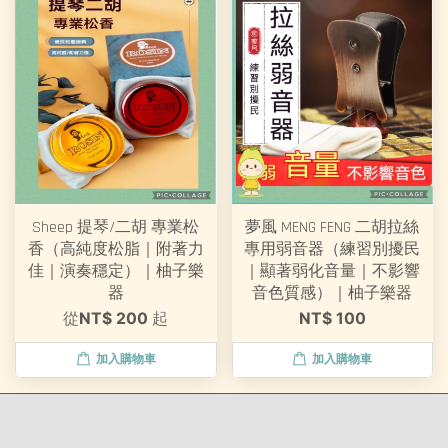
Sheep 提琴/二胡 專業松
夢風 MENG FENG 二胡拉絲
香（高純度松脂｜附著力
專用弱音器（練習別擾民
佳｜演奏穩定）｜柚子樂
｜顯著弱化音量｜不影響
器
音色質感）｜柚子樂器
從
NT$ 200
起
NT$ 100
加入購物車
加入購物車