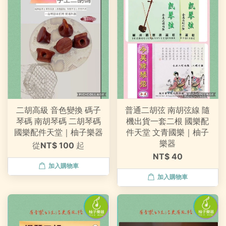
二胡高級 音色變換 碼子
普通二胡弦 南胡弦線 隨
琴碼 南胡琴碼 二胡琴碼
機出貨一套二根 國樂配
國樂配件天堂｜柚子樂器
件天堂 文青國樂｜柚子
樂器
從
NT$ 100
起
NT$ 40
加入購物車
加入購物車