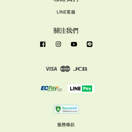
LINE客服
關注我們
Facebook
Instagram
YouTube
Line
Visa
Master
JCB
服務條款