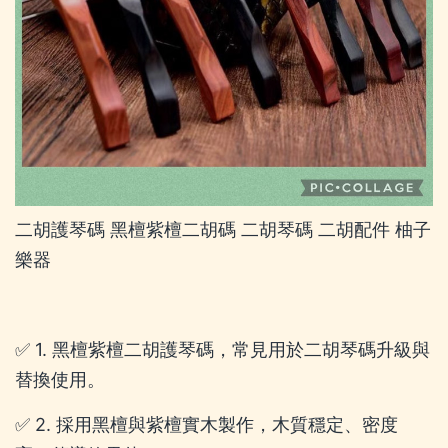
二胡護琴碼 黑檀紫檀二胡碼 二胡琴碼 二胡配件 柚子
樂器
✅ 1. 黑檀紫檀二胡護琴碼，常見用於二胡琴碼升級與
替換使用。
✅ 2. 採用黑檀與紫檀實木製作，木質穩定、密度