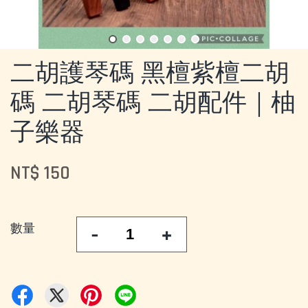
二胡護琴碼 黑檀紫檀二胡
碼 二胡琴碼 二胡配件｜柚
子樂器
NT$ 150
數量
-
+