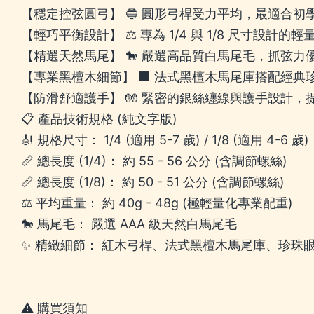
【穩定控弦圓弓】 🔵 圓形弓桿受力平均，最適合
【輕巧平衡設計】 ⚖️ 專為 1/4 與 1/8 尺寸設
【精選天然馬尾】 🐎 嚴選高品質白馬尾毛，抓弦
【專業黑檀木細節】 ⬛ 法式黑檀木馬尾庫搭配經
【防滑舒適護手】 🧤 緊密的銀絲纏線與護手設計
📋 產品技術規格 (純文字版)
🎻 規格尺寸： 1/4 (適用 5-7 歲) / 1/8 (適用 4-6 歲)
📏 總長度 (1/4)： 約 55 - 56 公分 (含調節螺絲)
📏 總長度 (1/8)： 約 50 - 51 公分 (含調節螺絲)
⚖️ 平均重量： 約 40g - 48g (極輕量化專業配重)
🐎 馬尾毛： 嚴選 AAA 級天然白馬尾毛
✨ 精緻細節： 紅木弓桿、法式黑檀木馬尾庫、珍珠
⚠️ 購買須知