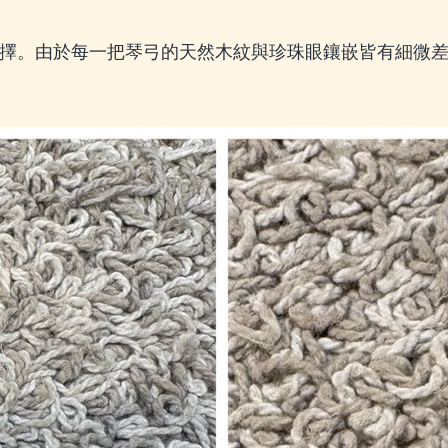
習選擇。由於每一把琴弓的天然木紋與珍珠眼鑲嵌皆有細微