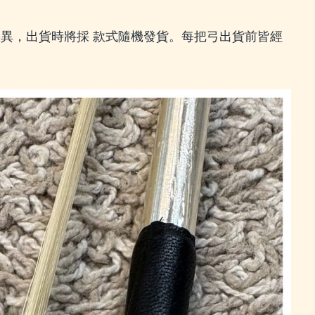
差異，出貨時將採 款式隨機發貨。每把弓出貨前皆經