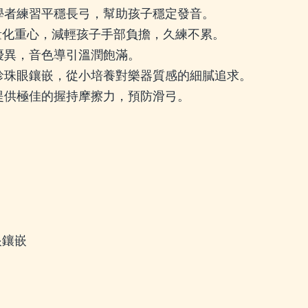
初學者練習平穩長弓，幫助孩子穩定發音。
計的輕量化重心，減輕孩子手部負擔，久練不累。
力優異，音色導引溫潤飽滿。
典珍珠眼鑲嵌，從小培養對樂器質感的細膩追求。
，提供極佳的握持摩擦力，預防滑弓。
眼鑲嵌