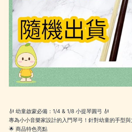
🎻 幼童啟蒙必備：1/4 & 1/8 小提琴圓弓 🎻
專為小小音樂家設計的入門琴弓！針對幼童的手型與
🌟 商品特色亮點