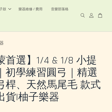
電子鼓
樂器維修 / 費用
音樂部落格
器
首選】1/4 & 1/8 小提
｜初學練習圓弓｜精選
弓桿、天然馬尾毛 款式
出貨|柚子樂器