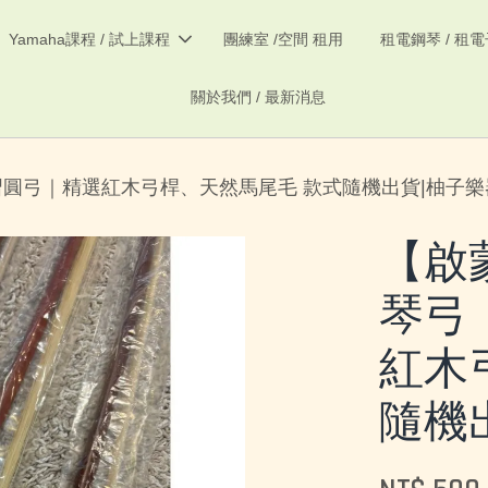
Yamaha課程 / 試上課程
團練室 /空間 租用
租電鋼琴 / 租
關於我們 / 最新消息
學練習圓弓｜精選紅木弓桿、天然馬尾毛 款式隨機出貨|柚子樂
【啟蒙
琴弓
紅木
隨機