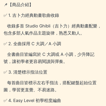
📌【商品介紹】
✅ 1. 吉卜力經典動畫歌曲收錄
收錄多首 Studio Ghibli（吉卜力）經典動畫配樂，
包含多部人氣作品主題旋律，熟悉又動人。
✅ 2. 全曲採用 C 大調／A 小調
全書曲目皆編寫於 C 大調或 A 小調，少升降記
號，讓初學者更容易閱讀與彈奏。
✅ 3. 清楚標示指法位置
每首曲目皆標示左右手指法，搭配鍵盤起始位置
圖，學習更直覺、不易迷路。
✅ 4. Easy Level 初學程度編曲