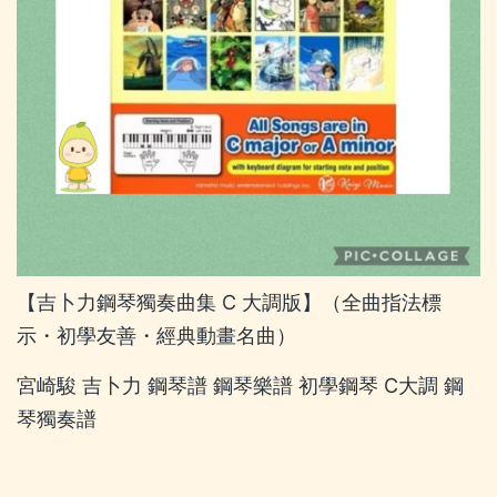
【吉卜力鋼琴獨奏曲集 C 大調版】（全曲指法標
示・初學友善・經典動畫名曲）
宮崎駿 吉卜力 鋼琴譜 鋼琴樂譜 初學鋼琴 C大調 鋼
琴獨奏譜