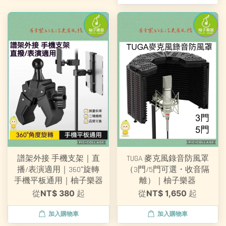
譜架外接 手機支架｜直
TUGA 麥克風錄音防風罩
播/表演適用｜360°旋轉
（3門/5門可選・收音隔
手機平板通用｜柚子樂器
離）｜柚子樂器
從
NT$ 380
起
從
NT$ 1,650
起
加入購物車
加入購物車