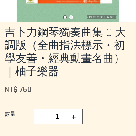
吉卜力鋼琴獨奏曲集 C 大
調版（全曲指法標示・初
學友善・經典動畫名曲）
｜柚子樂器
NT$ 760
數量
-
+