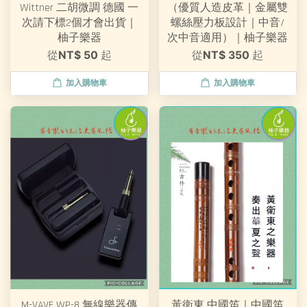
Wittner 二胡微調 德國 一
（優質人造皮革｜金屬雙
次請下標2個才會出貨｜
螺絲壓力板設計｜中音/
柚子樂器
次中音適用）｜柚子樂器
從
NT$ 50
起
從
NT$ 350
起
加入購物車
加入購物車
M-VAVE WP-8 無線樂器傳
黃衛東 中國笛｜中國笛