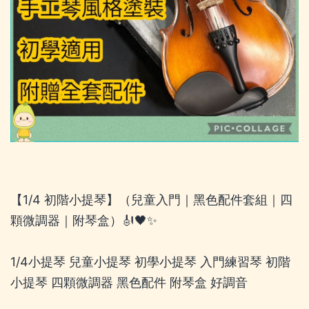
【1/4 初階小提琴】（兒童入門｜黑色配件套組｜四
顆微調器｜附琴盒）🎻🖤✨
1/4小提琴 兒童小提琴 初學小提琴 入門練習琴 初階
小提琴 四顆微調器 黑色配件 附琴盒 好調音