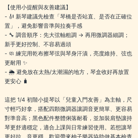
【使用小提醒與友善建議】
- 🎻 新琴建議先檢查「琴橋是否站直、是否在正確位
置」，避免影響音準與拉奏手感
- 🔧 調音順序：先大弦軸粗調 → 再用微調器細調；
新手更好控制、不容易過頭
- 🧼 練完用乾布擦琴弦與琴身汗漬，亮度維持、弦也
更耐用 ✨
- 🌦️ 避免放在太熱/太潮濕的地方，琴盒收好再放置
更安心 🧳
這把 1/4 初階小提琴以「兒童入門友善」為主軸，尺
寸輕巧好拿，搭配四顆微調器讓調音更簡單、更容易
對準音高；黑色配件整體俐落耐看，並加裝肩墊讓持
琴更舒適穩定，適合上課與日常練習使用。若想讓琴
更好拉、音更穩，歡迎帶來柚子樂器協助做基本檢查