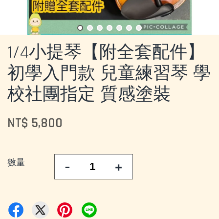
1/4小提琴【附全套配件】
初學入門款 兒童練習琴 學
校社團指定 質感塗裝
NT$ 5,800
數量
-
+