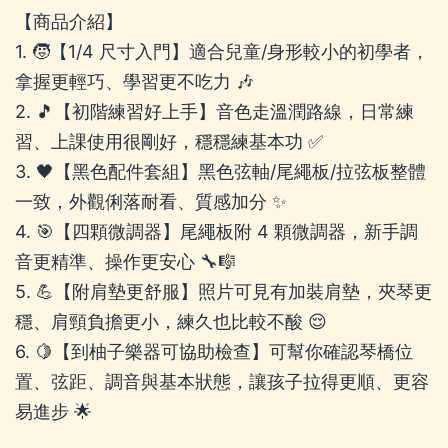
【商品介紹】
1. 🧒【1/4 尺寸入門】適合兒童/身形較小的初學者，
拿握更輕巧、學習更不吃力 🎶
2. 🎵【初階練習好上手】音色走溫潤路線，日常練
習、上課使用很剛好，穩穩練基本功 ✅
3. 🖤【黑色配件套組】黑色弦軸/尾繩板/拉弦板整體
一致，外觀俐落耐看、質感加分 ✨
4. 🎯【四顆微調器】尾繩板附 4 顆微調器，新手調
音更精準、操作更安心 🔧🎼
5. 💪【附肩墊更舒服】照片可見有加裝肩墊，夾琴更
穩、肩頸負擔更小，練久也比較不酸 😌
6. 🍋【到柚子樂器可協助檢查】可幫你確認琴橋位
置、弦距、調音與基本狀態，讓孩子拉得更順、更容
易進步 🌟