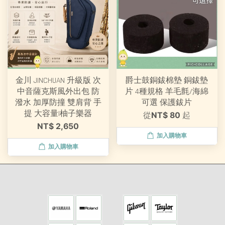
金川 JINCHUAN 升級版 次
爵士鼓銅鈸棉墊 銅鈸墊
中音薩克斯風外出包 防
片 4種規格 羊毛氈/海綿
潑水 加厚防撞 雙肩背 手
可選 保護鈸片
提 大容量|柚子樂器
從
NT$ 80
起
NT$ 2,650
加入購物車
加入購物車