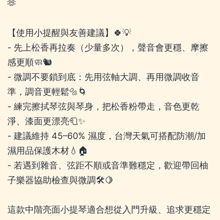
🫶
【使用小提醒與友善建議】🍀💡
- 先上松香再拉奏（少量多次），聲音會更穩、摩擦
感更順🧼🐿️
- 微調不要鎖到底：先用弦軸大調、再用微調收音
準，調音更輕鬆🔩🌀
- 練完擦拭琴弦與琴身，把松香粉帶走，音色更乾
淨、漆面更漂亮🧻✨
- 建議維持 45–60% 濕度，台灣天氣可搭配防潮/加
濕用品保護木材💧🏠
- 若遇到雜音、弦距不順或音準難穩定，歡迎帶回柚
子樂器協助檢查與微調🛠️🍋
這款中階亮面小提琴適合想從入門升級、追求更穩定