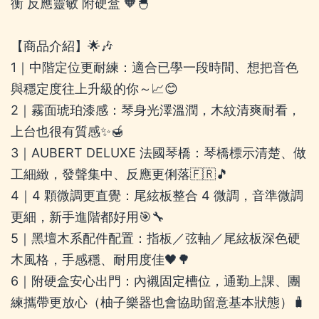
衡 反應靈敏 附硬盒 🧡🐣
【商品介紹】🌟🎶
1｜中階定位更耐練：適合已學一段時間、想把音色
與穩定度往上升級的你～📈😊
2｜霧面琥珀漆感：琴身光澤溫潤，木紋清爽耐看，
上台也很有質感✨🍯
3｜AUBERT DELUXE 法國琴橋：琴橋標示清楚、做
工細緻，發聲集中、反應更俐落🇫🇷🎵
4｜4 顆微調更直覺：尾絃板整合 4 微調，音準微調
更細，新手進階都好用🎯🔧
5｜黑壇木系配件配置：指板／弦軸／尾絃板深色硬
木風格，手感穩、耐用度佳🖤🌳
6｜附硬盒安心出門：內襯固定槽位，通勤上課、團
練攜帶更放心（柚子樂器也會協助留意基本狀態）🧳