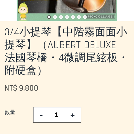
3/4小提琴【中階霧面面小
提琴】（AUBERT DELUXE
法國琴橋・4微調尾絃板・
附硬盒）
NT$ 9,800
數量
-
+