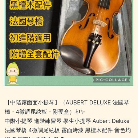
【中階霧面面小提琴】（AUBERT DELUXE 法國琴
橋・4微調尾絃板・附硬盒）🎻✨
中階小提琴 進階練習琴 學生小提琴 Aubert Deluxe
法國琴橋 4微調尾絃板 霧面烤漆 黑檀木配件 音色均