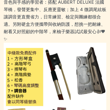
音色與手感的學習者：搭配 AUBERT DELUXE 法國
琴橋，發聲更集中、反應更靈敏；加上 4 微調尾絃板
讓調音更直覺省力，日常練習、檢定與團練都很合
適。另附硬盒方便攜帶與收納防護，想挑一把耐練、
耐看又好照顧的中階琴，來柚子樂器試試最安心🎻🧡
✨