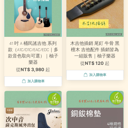
41 吋 A 桶民謠吉他 系列
木吉他插銷 尾釘 牛骨 黑
款（A1C/D1C/EAC/EDC｜多
檀木 吉他配件 插銷皆為
款音色取向可選）｜柚子
一組販售｜柚子樂器
樂器
從
NT$ 120
起
從
NT$ 3,980
起
加入購物車
加入購物車