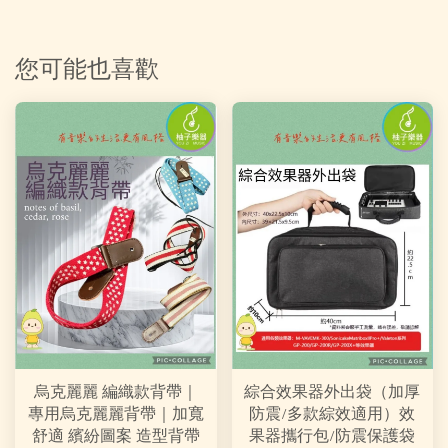
您可能也喜歡
烏克麗麗 編織款背帶｜
綜合效果器外出袋（加厚
專用烏克麗麗背帶｜加寬
防震/多款綜效適用）效
舒適 繽紛圖案 造型背帶
果器攜行包/防震保護袋