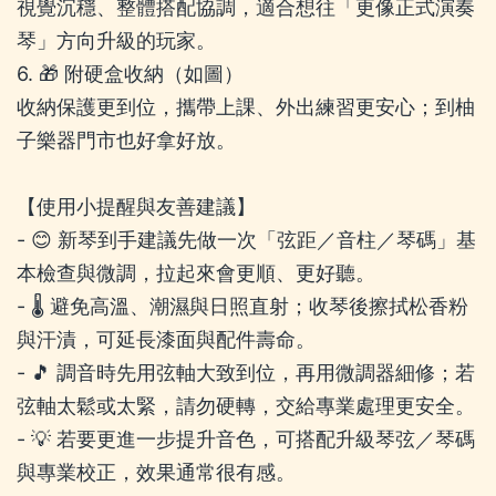
視覺沉穩、整體搭配協調，適合想往「更像正式演奏
琴」方向升級的玩家。
6. 🎁 附硬盒收納（如圖）
收納保護更到位，攜帶上課、外出練習更安心；到柚
子樂器門市也好拿好放。
【使用小提醒與友善建議】
- 😊 新琴到手建議先做一次「弦距／音柱／琴碼」基
本檢查與微調，拉起來會更順、更好聽。
- 🌡️ 避免高溫、潮濕與日照直射；收琴後擦拭松香粉
與汗漬，可延長漆面與配件壽命。
- 🎵 調音時先用弦軸大致到位，再用微調器細修；若
弦軸太鬆或太緊，請勿硬轉，交給專業處理更安全。
- 💡 若要更進一步提升音色，可搭配升級琴弦／琴碼
與專業校正，效果通常很有感。