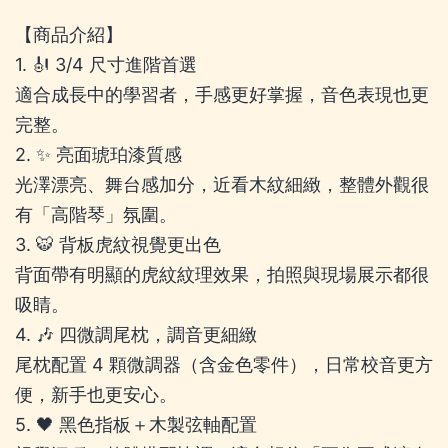
【商品介紹】
1. 🎻 3/4 尺寸進階首選
適合成長中的學習者，手感更好掌握，音色表現也更
完整。
2. ✨ 亮面琥珀漆質感
光澤漂亮、舞台感加分，近看木紋細緻，整體外觀很
有「高階琴」氛圍。
3. 🐯 背板虎紋視覺更出色
背面帶有明顯的虎紋紋理效果，拍照與現場展示都很
吸睛。
4. 🎶 四微調尾枕，調音更細緻
尾枕配置 4 顆微調器（含金色零件），日常校音更方
便，新手也更安心。
5. 🖤 黑色指板＋木製弦軸配置