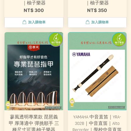
｜柚子樂器
｜柚子樂器
NT$ 300
NT$ 350
加入購物車
加入購物車
蓼風透明專業款 琵琶義
YAMAHA 中音直笛｜YRA-
甲 厚薄適中 彈挑順手 三
302B｜中音直笛｜Alto
種尺寸可選|柚子樂器
Recorder｜學校中音直笛