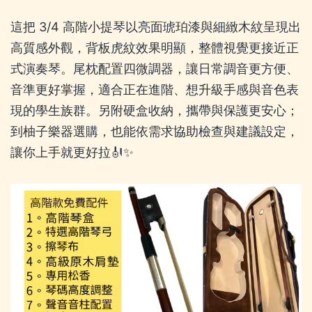
這把 3/4 高階小提琴以亮面琥珀漆與細緻木紋呈現出
高質感外觀，背板虎紋效果明顯，整體視覺更接近正
式演奏琴。尾枕配置四微調器，讓日常調音更方便、
音準更好掌握，適合正在進階、想升級手感與音色表
現的學生族群。另附硬盒收納，攜帶與保護更安心；
到柚子樂器選購，也能依需求協助檢查與建議設定，
讓你上手就更好拉🎻✨