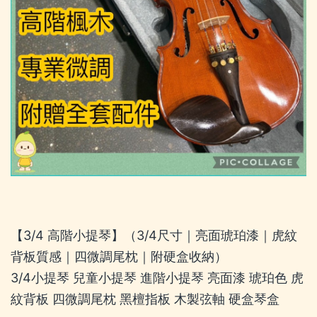
【3/4 高階小提琴】（3/4尺寸｜亮面琥珀漆｜虎紋
背板質感｜四微調尾枕｜附硬盒收納）
3/4小提琴 兒童小提琴 進階小提琴 亮面漆 琥珀色 虎
紋背板 四微調尾枕 黑檀指板 木製弦軸 硬盒琴盒