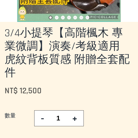
3/4小提琴【高階楓木 專
業微調】演奏/考級適用
虎紋背板質感 附贈全套配
件
NT$ 12,500
數量
-
+