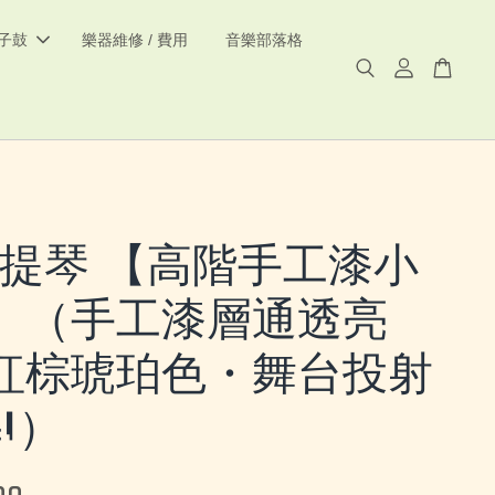
電子鼓
樂器維修 / 費用
音樂部落格
4小提琴 【高階手工漆小
】（手工漆層通透亮
紅棕琥珀色・舞台投射
）