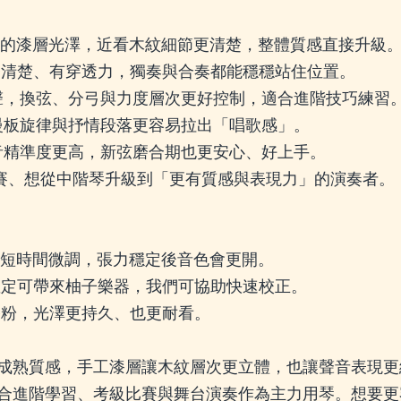
通透的漆層光澤，近看木紋細節更清楚，整體質感直接升級
線條清楚、有穿透力，獨奏與合奏都能穩穩站住位置。
易出聲，換弦、分弓與力度層次更好控制，適合進階技巧練習
，慢板旋律與抒情段落更容易拉出「唱歌感」。
，調音精準度更高，新弦磨合期也更安心、好上手。
/比賽、想從中階琴升級到「更有質感與表現力」的演奏者。
每天短時間微調，張力穩定後音色會更開。
確定可帶來柚子樂器，我們可協助快速校正。
香粉，光澤更持久、也更耐看。
成熟質感，手工漆層讓木紋層次更立體，也讓聲音表現更
合進階學習、考級比賽與舞台演奏作為主力用琴。想要更