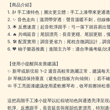
【商品介紹】
1. 🎻 手工漆特色｜層次更立體：手工上漆帶來更
2. ✨ 音色走向｜溫潤帶穿透：聲音溫暖不刺，但
3. 🌟 反應速度｜起音乾淨跟手：弓一落下就容
4. 🔥 共鳴延音｜尾韻漂亮：長音更穩、尾韻更順
5. 🛠️ 配置實用｜調音更省力：尾枕含微調設計
6. 🧡 柚子樂器推薦｜進階主力琴：適合準備考級
【使用小提醒與友善建議】
✨ 新琴或新弦前 1–2 週音高較常跑屬正常，建議
🎻 琴橋請保持垂直（避免往指板方向傾倒）；若不
🧼 手工亮面漆建議使用柔軟擦琴布，收琴前擦掉松
這把高階手工漆小提琴以紅棕琥珀色與通透亮澤呈現
乾淨、反應跟手，長音延音與尾韻也更漂亮，特別適