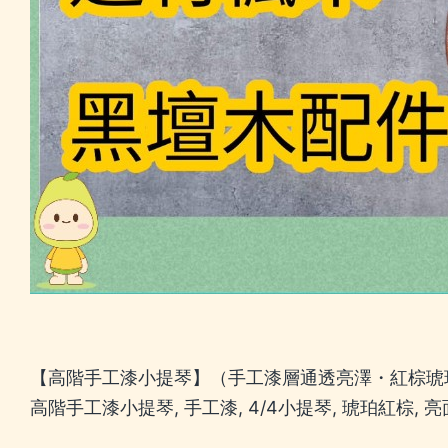
【高階手工漆小提琴】（手工漆層通透亮澤・紅棕琥珀
高階手工漆小提琴, 手工漆, 4/4小提琴, 琥珀紅棕, 亮