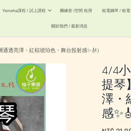
Yamaha課程 / 試上課程
團練室 /空間 租用
租電鋼琴 / 租
關於我們 / 最新消息
漆層通透亮澤・紅棕琥珀色・舞台投射感✨🎻）
4/
提琴
澤・
感✨