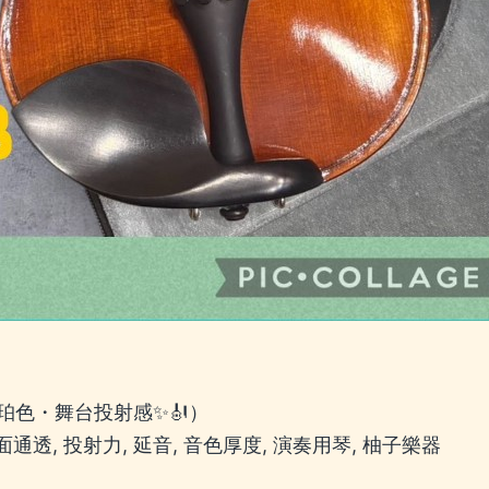
色・舞台投射感✨🎻）
面通透, 投射力, 延音, 音色厚度, 演奏用琴, 柚子樂器