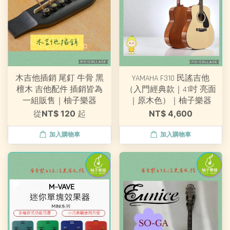
木吉他插銷 尾釘 牛骨 黑
YAMAHA F310 民謠吉他
檀木 吉他配件 插銷皆為
（入門經典款｜41吋 亮面
一組販售｜柚子樂器
｜原木色）｜柚子樂器
從
NT$ 120
起
NT$ 4,600
加入購物車
加入購物車