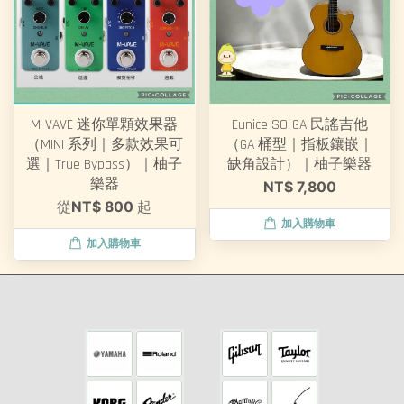
M-VAVE 迷你單顆效果器
Eunice SO-GA 民謠吉他
（MINI 系列｜多款效果可
（GA 桶型｜指板鑲嵌｜
選｜True Bypass）｜柚子
缺角設計）｜柚子樂器
樂器
NT$ 7,800
從
NT$ 800
起
加入購物車
加入購物車