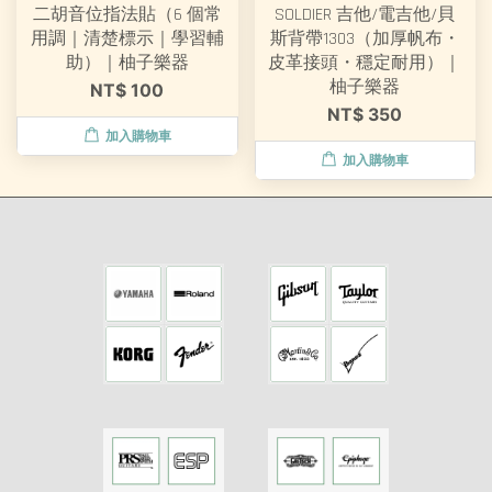
二胡音位指法貼（6 個常
SOLDIER 吉他/電吉他/貝
用調｜清楚標示｜學習輔
斯背帶1303（加厚帆布・
助）｜柚子樂器
皮革接頭・穩定耐用）｜
柚子樂器
NT$ 100
NT$ 350
加入購物車
加入購物車