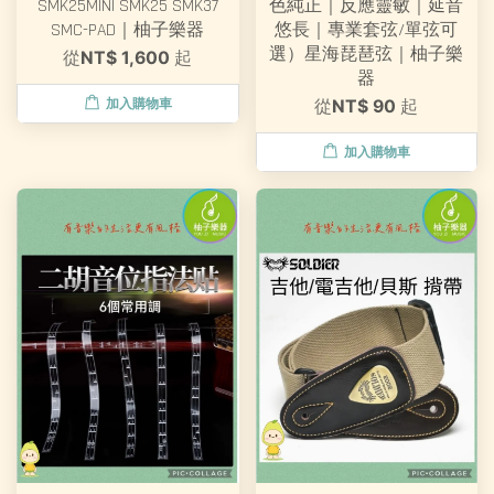
SMK25MINI SMK25 SMK37
色純正｜反應靈敏｜延音
SMC-PAD｜柚子樂器
悠長｜專業套弦/單弦可
選）星海琵琶弦｜柚子樂
從
NT$ 1,600
起
器
加入購物車
從
NT$ 90
起
加入購物車