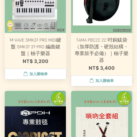
M-VAVE SMK37 PRO MIDI鍵
TAMA PBC22 22 吋銅鈸袋
盤 SMK37 37-PRO 編曲鍵
（加厚防護・硬殼結構・
盤｜柚子樂器
專業鼓手必備）｜柚子樂
器
NT$ 3,200
NT$ 3,400
加入購物車
加入購物車