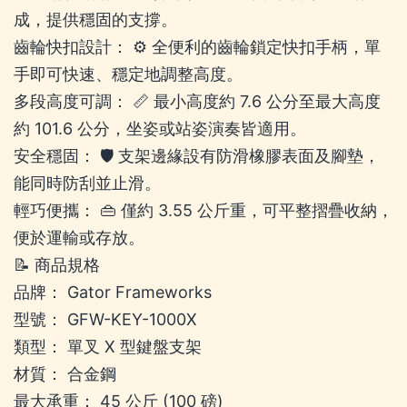
成，提供穩固的支撐。
齒輪快扣設計： ⚙️ 全便利的齒輪鎖定快扣手柄，單
手即可快速、穩定地調整高度。
多段高度可調： 📏 最小高度約 7.6 公分至最大高度
約 101.6 公分，坐姿或站姿演奏皆適用。
安全穩固： 🛡️ 支架邊緣設有防滑橡膠表面及腳墊，
能同時防刮並止滑。
輕巧便攜： 👜 僅約 3.55 公斤重，可平整摺疊收納，
便於運輸或存放。
📝 商品規格
品牌： Gator Frameworks
型號： GFW-KEY-1000X
類型： 單叉 X 型鍵盤支架
材質： 合金鋼
最大承重： 45 公斤 (100 磅)