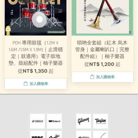
PDH 專用鼓毯（1.2M X
嗩吶全套組（紅木 烏木
1.6M /1.5M X 1.9M)｜止滑穩
管身｜金屬喇叭口｜完整
定｜鼓適用）電子鼓地
配件組）｜柚子樂器
墊、鼓組配件｜柚子樂器
從
NT$ 1,200
起
從
NT$ 1,350
起
加入購物車
加入購物車