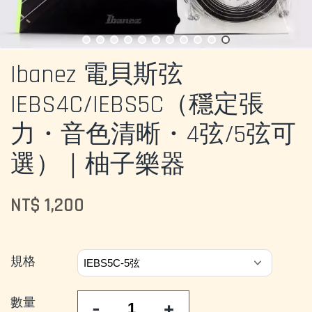
Ibanez 電貝斯弦
IEBS4C/IEBS5C（穩定張
力・音色清晰・4弦/5弦可
選）｜柚子樂器
NT$ 1,200
規格
數量
-
+