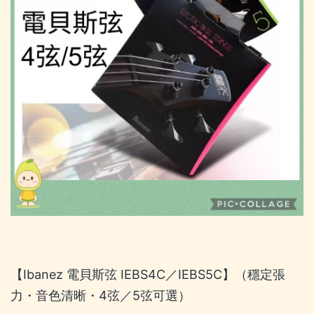
【Ibanez 電貝斯弦 IEBS4C／IEBS5C】（穩定張
力・音色清晰・4弦／5弦可選）