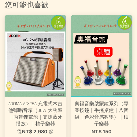
您可能也喜歡
AROMA AG-26A 充電式木吉
奧福音樂啟蒙鐘系列（專
他彈唱音箱（30W 大功率
業按鐘｜手搖桌鐘｜八音
｜內建鋰電池｜支援藍牙
組｜色彩音感教學）｜柚
播放）｜柚子樂器
子樂器
從
NT$ 2,980
起
NT$ 150