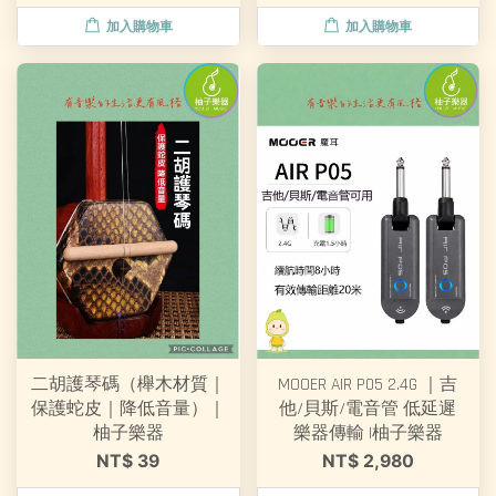
加入購物車
加入購物車
二胡護琴碼（櫸木材質｜
MOOER AIR P05 2.4G ｜吉
保護蛇皮｜降低音量）｜
他/貝斯/電音管 低延遲
柚子樂器
樂器傳輸 |柚子樂器
NT$ 39
NT$ 2,980