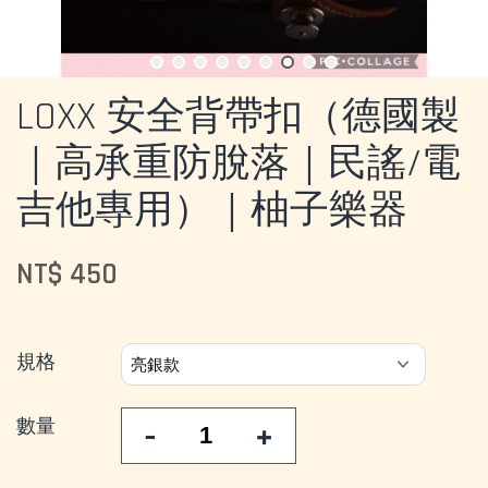
LOXX 安全背帶扣（德國製
｜高承重防脫落｜民謠/電
吉他專用）｜柚子樂器
NT$ 450
規格
數量
-
+