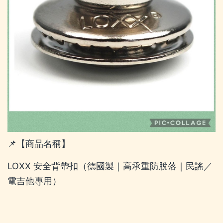
📌【商品名稱】
LOXX 安全背帶扣（德國製｜高承重防脫落｜民謠／
電吉他專用）