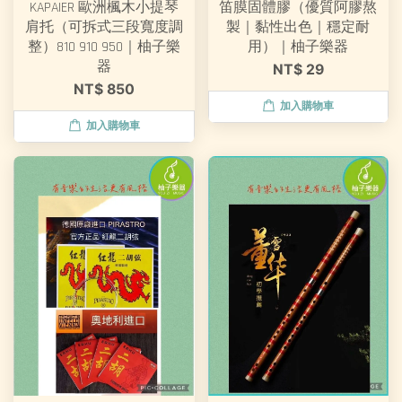
KAPAIER 歐洲楓木小提琴
笛膜固體膠（優質阿膠熬
肩托（可拆式三段寬度調
製｜黏性出色｜穩定耐
整）810 910 950｜柚子樂
用）｜柚子樂器
器
NT$ 29
NT$ 850
加入購物車
加入購物車