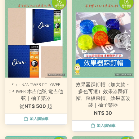
Elixir NANOWEB POLYWEB
效果器踩釘帽（加大款・
OPTIWEB 木吉他弦 電吉他
多色可選）效果器踩釘
弦｜柚子樂器
帽、踏板踩帽、效果器改
裝｜柚子樂器
從
NT$ 500
起
NT$ 30
加入購物車
加入購物車