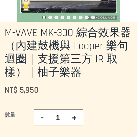
M-VAVE MK-300 綜合效果器
（內建鼓機與 Looper 樂句
迴圈｜支援第三方 IR 取
樣）｜柚子樂器
NT$ 5,950
數量
-
+