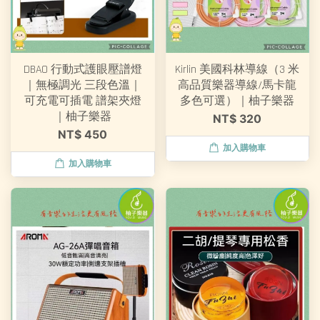
DBAO 行動式護眼壓譜燈
Kirlin 美國科林導線（3 米
｜無極調光 三段色溫｜
高品質樂器導線/馬卡龍
可充電可插電 譜架夾燈
多色可選）｜柚子樂器
｜柚子樂器
NT$ 320
NT$ 450
加入購物車
加入購物車