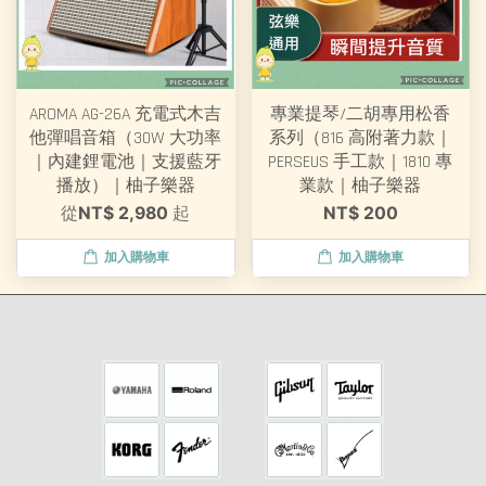
AROMA AG-26A 充電式木吉
專業提琴/二胡專用松香
他彈唱音箱（30W 大功率
系列（816 高附著力款｜
｜內建鋰電池｜支援藍牙
PERSEUS 手工款｜1810 專
播放）｜柚子樂器
業款｜柚子樂器
從
NT$ 2,980
起
NT$ 200
加入購物車
加入購物車