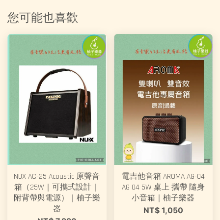
您可能也喜歡
NUX AC-25 Acoustic 原聲音
電吉他音箱 AROMA AG-04
箱（25W｜可攜式設計｜
AG 04 5W 桌上 攜帶 隨身
附背帶與電源）｜柚子樂
小音箱｜柚子樂器
器
NT$ 1,050