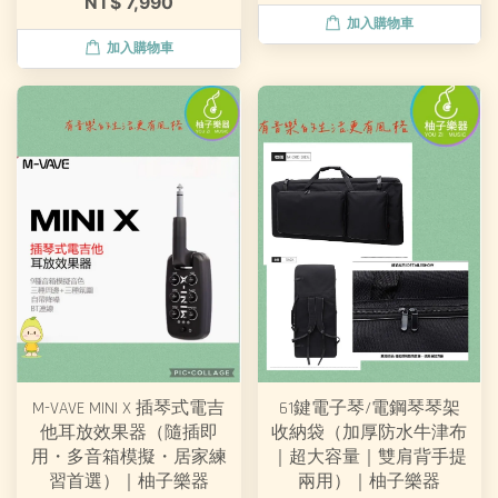
NT$ 7,990
加入購物車
加入購物車
M-VAVE MINI X 插琴式電吉
61鍵電子琴/電鋼琴琴架
他耳放效果器（隨插即
收納袋（加厚防水牛津布
用・多音箱模擬・居家練
｜超大容量｜雙肩背手提
習首選）｜柚子樂器
兩用）｜柚子樂器