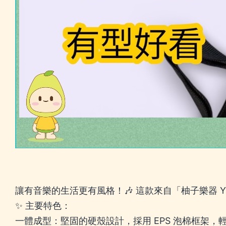
讓有音樂的生活更有風格！🎶 這款來自「柚子樂器 YOU 
✨ 主要特色：
一體成型：堅固的硬殼設計，採用 EPS 泡棉框架，