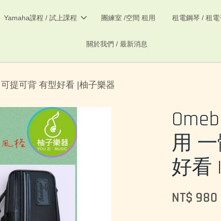
Yamaha課程 / 試上課程
團練室 /空間 租用
租電鋼琴 / 租
關於我們 / 最新消息
成型 可提可背 有型好看 |柚子樂器
Omeb
用 
好看
NT$ 980