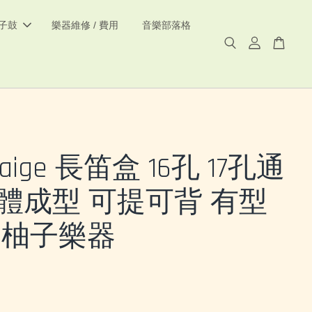
電子鼓
樂器維修 / 費用
音樂部落格
aige 長笛盒 16孔 17孔通
一體成型 可提可背 有型
 |柚子樂器