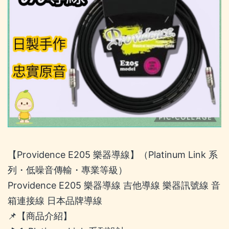
【Providence E205 樂器導線】（Platinum Link 系
列・低噪音傳輸・專業等級）
Providence E205 樂器導線 吉他導線 樂器訊號線 音
箱連接線 日本品牌導線
📌【商品介紹】