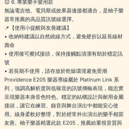
😊 6. 專業樂手愛用款
無論電吉他、電貝斯或效果器連接都適合，是柚子樂
器常推薦的高品質訊號線選擇。
📌【使用小提醒與友善建議】
• 收納時建議以自然繞線方式，避免硬折以延長線材
壽命
• 使用後可擦拭接頭，保持接觸點清潔有助於穩定訊
號
• 若長期不使用，請存放於乾燥環境避免受潮
Providence E205 樂器導線屬於 Platinum Link 系
列，強調高解析度與低噪音的訊號傳輸表現，能忠實
呈現樂器本身音色特色。穩定的結構設計與耐用金屬
接頭，讓它在練習、錄音與舞台演出中都能安心使
用。線身柔軟好整理，對於經常外出演出的樂手相當
友善。柚子樂器精選此款 E205，推薦給重視音質與