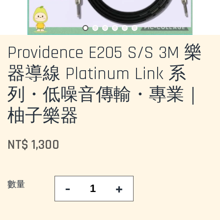
Providence E205 S/S 3M 樂
器導線 Platinum Link 系
列・低噪音傳輸・專業｜
柚子樂器
NT$ 1,300
數量
-
+