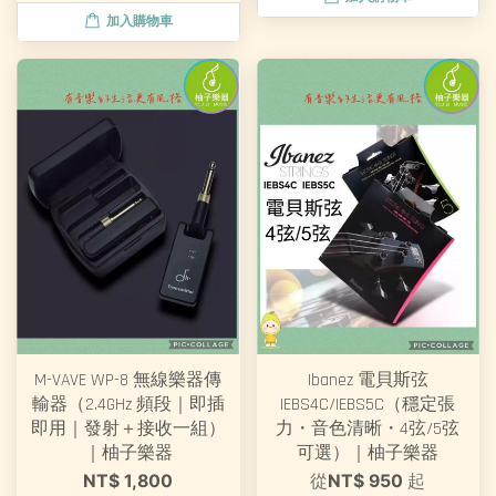
加入購物車
M-VAVE WP-8 無線樂器傳
Ibanez 電貝斯弦
輸器（2.4GHz 頻段｜即插
IEBS4C/IEBS5C（穩定張
即用｜發射＋接收一組）
力・音色清晰・4弦/5弦
｜柚子樂器
可選）｜柚子樂器
NT$ 1,800
從
NT$ 950
起