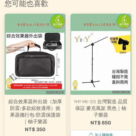
您可能也喜歡
綜合效果器外出袋（加厚
YHY MK-120 台灣製造 品質
防震/多款綜效適用）效
保証 麥克風架 黑色｜柚
果器攜行包/防震保護袋
子樂器
｜柚子樂器
NT$ 650
NT$ 350
加入購物車