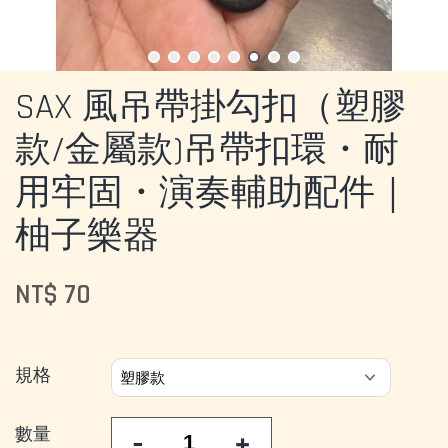
SAX 風吊帶掛勾扣（塑膠
款/金屬款)吊帶扣環・耐
用牢固・演奏輔助配件｜
柚子樂器
NT$ 70
規格
數量
-
+