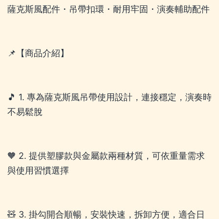
薩克斯風配件・吊帶扣環・耐用牢固・演奏輔助配件
📌【商品介紹】
🎵 1. 專為薩克斯風吊帶使用設計，連接穩定，演奏時
不易鬆脫
🧡 2. 提供塑膠款與金屬款兩種材質，可依重量需求
與使用習慣選擇
🧸 3. 掛勾開合順暢，安裝快速，拆卸方便，適合日