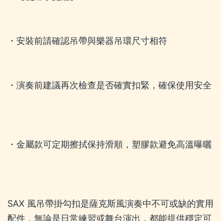
・安裝前請確認吊帶與樂器吊環尺寸相符
・演奏前建議再次檢查是否確實扣緊，確保使用安全
・金屬款可定期擦拭保持滑順，塑膠款避免高溫曝曬
SAX 風吊帶掛勾扣是薩克斯風演奏中不可或缺的實用
配件，無論是日常練習或舞台演出，都能提供穩定可