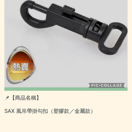
📌【商品名稱】
SAX 風吊帶掛勾扣（塑膠款／金屬款）