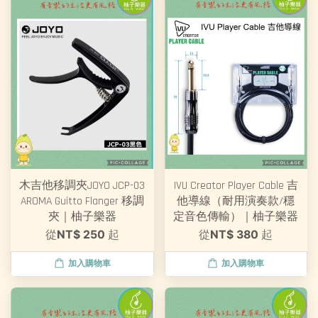
木吉他移調夾JOYO JCP-03
IVU Creator Player Cable 吉
AROMA Guitto Flanger 移調
他導線（耐用演奏款/穩
夾｜柚子樂器
定音色傳輸）｜柚子樂器
從
NT$ 250
起
從
NT$ 380
起
加入購物車
加入購物車