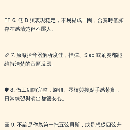
🚶‍♂️ 6. 低 B 弦表現穩定，不易糊成一團，合奏時低頻
存在感清楚但不壓人。
📏 7. 原廠拾音器解析度佳，指彈、Slap 或刷奏都能
維持清楚的音頭反應。
🛡️ 8. 做工細節完整，旋鈕、琴橋與接點手感紮實，
日常練習與演出都很安心。
🎒 9. 不論是作為第一把五弦貝斯，或是想從四弦升