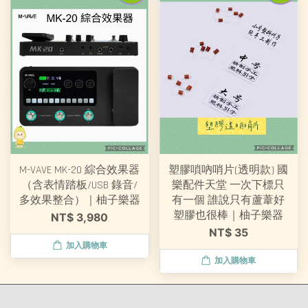
M-VAVE MK-20 綜合效果器
塑膠嗩吶哨片(透明款) 國
（含表情踏板/USB 錄音/
樂配件天堂 一次下標只
多效果整合）｜柚子樂器
有一個 誰說只有蘆葦好
塑膠也很棒｜柚子樂器
NT$ 3,980
NT$ 35
加入購物車
加入購物車