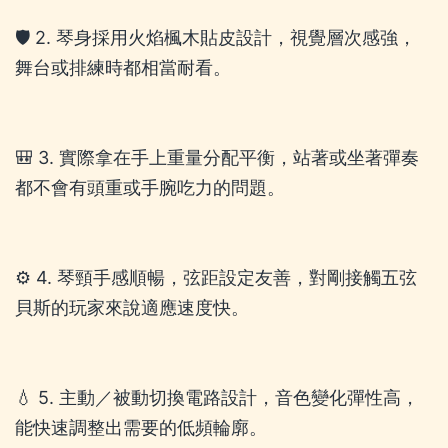
🛡️ 2. 琴身採用火焰楓木貼皮設計，視覺層次感強，
舞台或排練時都相當耐看。
🎒 3. 實際拿在手上重量分配平衡，站著或坐著彈奏
都不會有頭重或手腕吃力的問題。
⚙️ 4. 琴頸手感順暢，弦距設定友善，對剛接觸五弦
貝斯的玩家來說適應速度快。
💧 5. 主動／被動切換電路設計，音色變化彈性高，
能快速調整出需要的低頻輪廓。