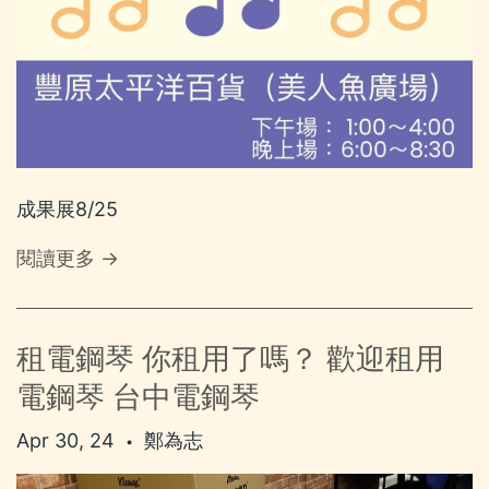
成果展8/25
閱讀更多 →
租電鋼琴 你租用了嗎？ 歡迎租用
電鋼琴 台中電鋼琴
Apr 30, 24
鄭為志
•