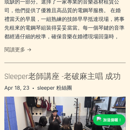
或缺的一部分。選擇了一家專業的音樂器材租賃公
司，他們提供了優雅且高品質的電鋼琴服務。 在婚
禮當天的早晨，一組熟練的技師早早抵達現場，將事
先租來的電鋼琴組裝得妥妥當當。每一個琴鍵的音準
都經過仔細的校準，確保音樂在婚禮現場回蕩時，
閱讀更多 →
Sleeper老師講座 -老破麻主唱 成功
Apr 18, 23
sleeper 粉絲團
•
加這個喔！