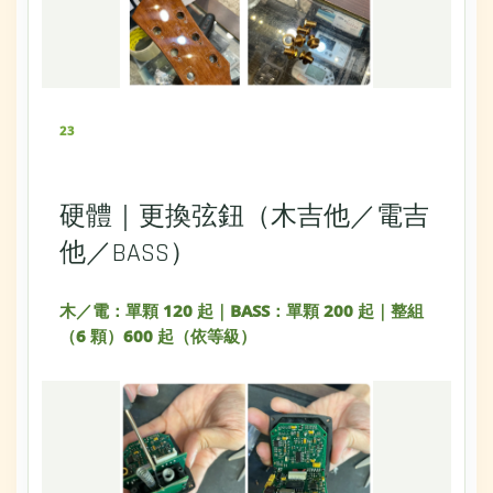
23
硬體｜更換弦鈕（木吉他／電吉
他／BASS）
木／電：單顆 120 起｜BASS：單顆 200 起｜整組
（6 顆）600 起（依等級）