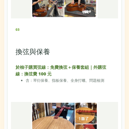
03
換弦與保養
於柚子購買弦線：免費換弦＋保養套組｜外購弦
線：換弦費 100 元
含：琴衍保養、指板保養、全身打蠟、問題檢測