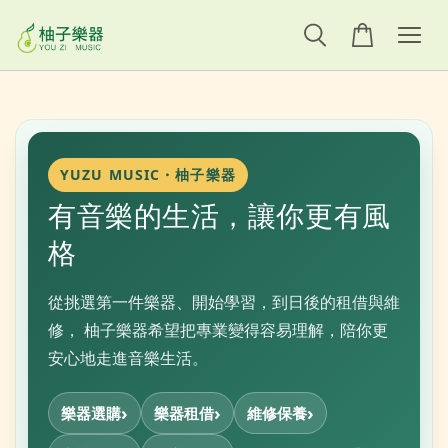
YUZU MUSIC・柚子樂器
有音樂的生活，讓你更有風
格
從挑選第一件樂器、開始學習，到日後的租借與維
修， 柚子樂器希望把專業變得容易理解，陪你更
安心地走進音樂生活。
樂器選購
樂器租借
維修保養